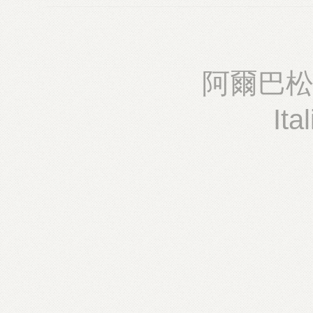
阿爾巴松
Ita