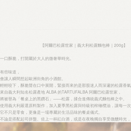
【阿爾巴松露世家｜義大利松露麵包棒｜200g】
一口酥脆，打開屬於大人的微奢華時光。
有些味道，
會讓人瞬間想起歐洲街角的小酒館。
輕輕咬下，酥脆聲在口中展開，緊接而來的是那股迷人而深邃的松露香氣
來自義大利知名松露產地 ALBA 的TARTUFALBA 阿爾巴松露世家，
將被譽為「餐桌上的黑鑽石」——松露，揉合進傳統義式麵包棒之中。
使用義大利嚴選原料製作，加入夏季黑松露與特級初榨橄欖油，讓每一次
它不只是零食，更像是一場專屬於生活品味的餐桌儀式。
不論是搭配起司拼盤、佐上一杯紅白酒，或是在夜晚獨自享受微醺時光