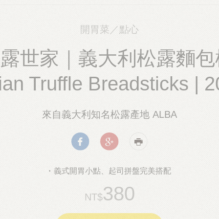
開胃菜／點心
露世家｜義大利松露麵包棒
lian Truffle Breadsticks | 
來自義大利知名松露產地 ALBA
義式開胃小點、起司拼盤完美搭配
380