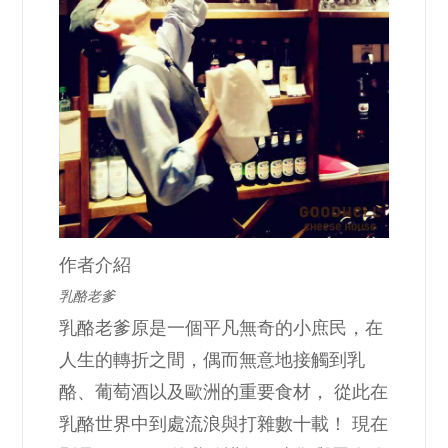
作者介紹
乳酪老爹
乳酪老爹原是一個平凡無奇的小庶民，在
人生的轉折之間，偶而無意地接觸到乳
酪、葡萄酒以及歐洲的重要食材， 從此在
乳酪世界中到處流浪與打雜數十載！ 現在