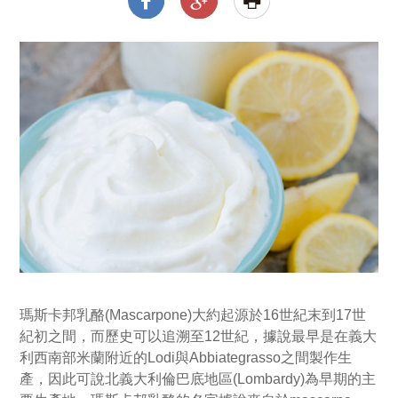
瑪斯卡邦乳酪(Mascarpone)大約起源於16世紀末到17世
紀初之間，而歷史可以追溯至12世紀，據說最早是在義大
利西南部米蘭附近的Lodi與Abbiategrasso之間製作生
產，因此可說北義大利倫巴底地區(Lombardy)為早期的主