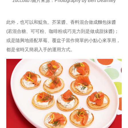
zuccotto /圖片來源：Photography by Ben Dearnley
此外，也可以和鯷魚、芥茉醬、香料混合做成麵包抹醬
(若混合糖、可可粉、咖啡粉或巧克力則是做成甜抹醬)；
或是隨興地搭配草莓、覆盆子當作簡單的小點心來享用，
都是省時又簡易入手的運用方式。