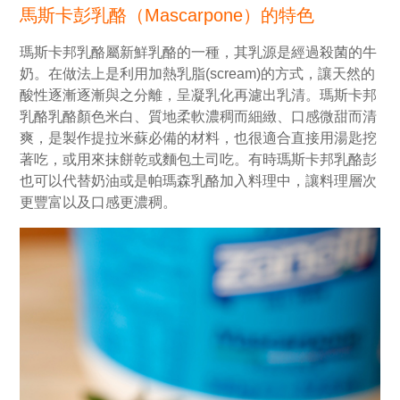
馬斯卡彭乳酪（Mascarpone）的特色
瑪斯卡邦乳酪屬新鮮乳酪的一種，其乳源是經過殺菌的牛
奶。在做法上是利用加熱乳脂(scream)的方式，讓天然的
酸性逐漸逐漸與之分離，呈凝乳化再濾出乳清。瑪斯卡邦
乳酪乳酪顏色米白、質地柔軟濃稠而細緻、口感微甜而清
爽，是製作提拉米蘇必備的材料，也很適合直接用湯匙挖
著吃，或用來抹餅乾或麵包土司吃。有時瑪斯卡邦乳酪彭
也可以代替奶油或是帕瑪森乳酪加入料理中，讓料理層次
更豐富以及口感更濃稠。