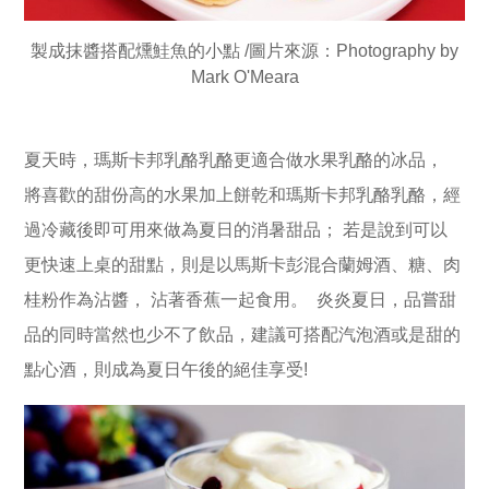
製成抹醬搭配燻鮭魚的小點 /圖片來源：Photography by
Mark O'Meara
夏天時，瑪斯卡邦乳酪乳酪更適合做水果乳酪的冰品，
將喜歡的甜份高的水果加上餅乾和瑪斯卡邦乳酪乳酪，經
過冷藏後即可用來做為夏日的消暑甜品； 若是說到可以
更快速上桌的甜點，則是以馬斯卡彭混合蘭姆酒、糖、肉
桂粉作為沾醬， 沾著香蕉一起食用。 炎炎夏日，品嘗甜
品的同時當然也少不了飲品，建議可搭配汽泡酒或是甜的
點心酒，則成為夏日午後的絕佳享受!