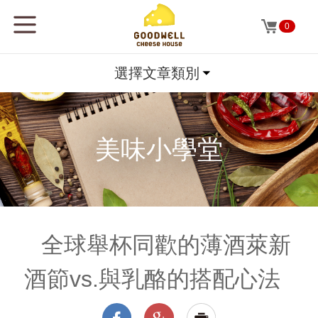
0
選擇文章類別
美味小學堂
全球舉杯同歡的薄酒萊新
酒節vs.與乳酪的搭配心法