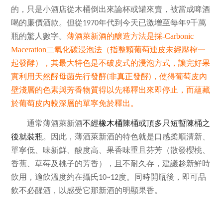
的，只是小酒店從木桶倒出來論杯或罐來賣，被當成啤酒
喝的廉價酒款。但從
年代到今天已激增至每年
千萬
1970
9
瓶的驚人數字。
薄酒萊新酒的釀造方法是採-Carbonic
Maceration
二氧化碳浸泡法（指整顆葡萄連皮未經壓榨一
起發酵），其最大特色是不破皮式的浸泡方式，讓完好果
實利用天然酵母菌先行發酵
非真正發酵
，使得葡萄皮內
(
)
壁淺層的色素與芳香物質得以先稀釋出來即停止，而蘊藏
於葡萄皮內較深層的單寧免於釋出。
通常薄酒萊新酒
不經
橡木桶
陳桶或頂多只短暫陳桶之
後就裝瓶
。因此，薄酒萊新酒的特色就是口感柔順清新、
單寧低、味新鮮、酸度高、果香味重且芬芳（散發櫻桃、
香蕉、草莓及桃子的芳香），且不耐久存，建議趁新鮮時
飲用，適飲溫度約在攝氏
度。同時開瓶後，即可品
10~12
飲不必醒酒，以感受它那新酒的明顯果香。