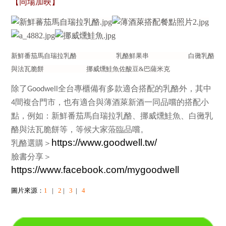
【同場加映】
新鮮番茄馬自瑞拉乳酪 乳酪鮮果串 白黴乳酪
與法瓦脆餅 挪威燻鮭魚佐酸豆&巴薩米克
除了
全台專櫃備有多款適合搭配的乳酪外，其中
Goodwell
間複合門市，也有適合與薄酒萊新酒一同品嚐的搭配小
4
點，例如：新鮮番茄馬自瑞拉乳酪、挪威燻鮭魚、白黴乳
酪與法瓦脆餅等，等候大家蒞臨品嚐。
https://www.goodwell.tw/
乳酪選購＞
臉書分享＞
https://www.facebook.com/mygoodwell
圖片來源
：
1
|
2
|
3
|
4