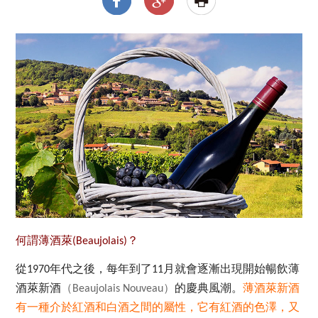
何謂薄酒萊(Beaujolais)？
從
年代之後，每年到了
月就會逐漸出現開始暢飲薄
1970
11
酒萊新酒
（
）
的慶典風潮。
薄酒萊新酒
Beaujolais Nouveau
有一種介於紅酒和白酒之間的屬性，它有紅酒的色澤，又