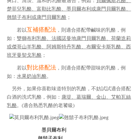
爽口、清淡、溫和的乳酪最適合，例如：
貝爾佩斯乳酪、
楚菲兒乳酪、富勒比乳酪、墨貝爾布利或康門貝爾乳酪、
翹鬍子布利或康門貝爾乳酪
；
互補搭配法
若以
，則適合搭配帶鹹味的乳酪，例
如：
雙獅布利乳酪、法國諾曼地康門貝爾乳酪、荷蘭迭莉
或傑哥山羊乳酪、阿姆斯特丹乳酪、布爾安卡斯乳酪、西
班牙曼契戈乳酪
；
對比搭配法
若以
，則適合搭配帶甜味的乳酪，例
如：
水果奶油乳酪
。
另外，如果你喜歡味道特別的乳酪，不妨試試適合搭配
白酒的洗式乳酪，
例如：
康堤、葛瑞爾、金山、艾帕瓦絲
乳酪
。(適合熟悉乳酪的老饕級)
墨貝爾布利
翹鬍子布利