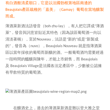
有白酒般清柔順口，它是以法國勃根第地區南邊的
產區
栽種的
「嘉美」（
）葡萄在當地釀製
Beaujolais
Gamay
而成。
薄酒萊新酒法語發音（
），有人把它譯成
薄酒
boh-zhu-lay
"
萊
，發音與詞意皆貼近其特色（因為該區葡萄酒一向以
"
清淡著稱），至於
，法語是
新的
或是
新製成
Nouveau
"
"
"
的
，發音為（
），
就是指薄酒萊
"
nuvo
Beaujolais Nouveau
區以當年採收的葡萄而新釀的酒。一般葡萄酒均需要經過
一段時間的醞釀與陳年，才能上市銷售，而
Beaujolais
及
是法國各法定產區中，少數被公認擁
Beaujolais Village
有早飲特質的葡萄酒。
在釀酒史上，過去的薄酒萊新酒是難以登大雅之堂