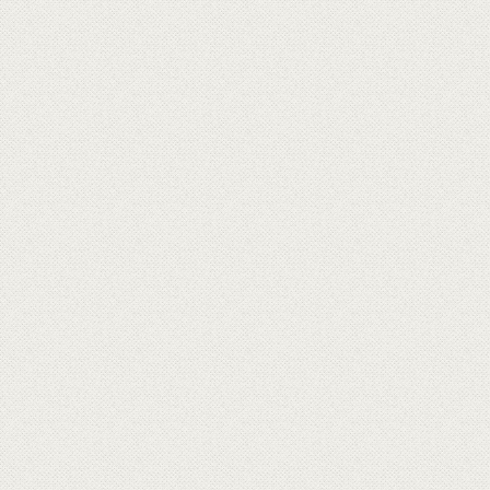
0
媒體報導
固德威與歐盟一起與您分享【歐洲特級初榨橄欖
油】