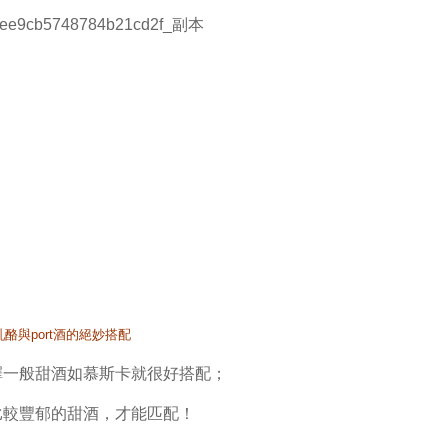
on乳酪與port酒的絕妙搭配
擇一般甜酒如
慕斯卡
就很好搭配；
比較豐郁的甜酒，才能匹配！