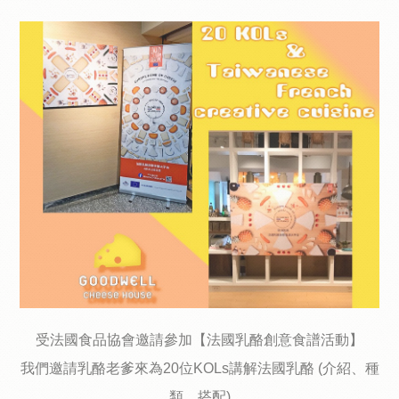
受法國食品協會邀請參加【法國乳酪創意食譜活動】
我們邀請乳酪老爹來為20位KOLs講解法國乳酪 (介紹、種
類、搭配)