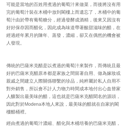
可能是當地的百姓用煮過的葡萄汁來做菜，而後將沒有用
完的葡萄汁裝在木桶中放到閣樓上而遺忘了，木桶中的葡
萄汁由於帶有葡萄糖分，經過發酵成酒精，後來又因沒有
好好保存因而醋化，因此成為味道帶著酸甜滋味的醋，在
經過經年累月的陳年、蒸發，濃縮，卻又在偶然的機會被
人發現。
傳統的巴薩米克醋是以煮過的葡萄汁來製作，而傳統且最
好的巴薩米克醋原本都是家族之間留著自用、做為嫁妝或
親戚之間建立人際關係聯繫的珍品，純粹屬於私人自用不
對外銷售，所以會不計人力物力時間成本地付出心血替家
人釀製出最美味的醋，這也就是巴薩米克醋聞名的源頭，
因此對於
Modena
本地人來說，最美味的醋就在自家的閣
樓醋桶裡。
經由煮過的葡萄汁濃縮、醋化與木桶培養的巴薩米克醋，