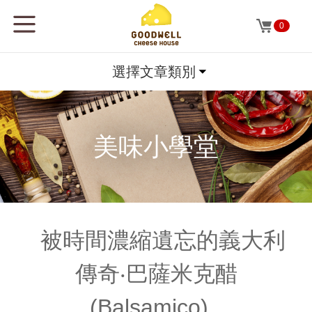
0
選擇文章類別
美味小學堂
被時間濃縮遺忘的義大利
傳奇‧巴薩米克醋
(Balsamico)