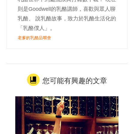
則是Goodwell的乳酪講師，喜歡與眾人聊
乳酪、 說乳酪故事，致力於乳酪生活化的
「乳酪僕人」。
老爹的乳酪品嚐會
您可能有興趣的文章