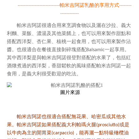
帕米吉阿諾乳酪的享用方式
---------------------------
--------
------------
帕米吉阿諾很適合用來烹調食物以及灑在沙拉、義大
利麵、菜飯、濃湯及其他菜餚上，也可以用來製作甜點和
搭配西洋梨、杏仁果、核桃一起食用，也可以用來製作沾
醬。也很適合在餐後直接剝碎塊搭配
享用。
Balsamic一起
其中
西洋梨是與
帕米吉阿諾很登對
搭配的水果了，包括紅
酒燉煮過的西洋梨，香甜鬆軟的風味搭配
帕米吉阿諾
一起
食用，是義大利很受歡迎的吃法。
圖片來源
帕米吉阿諾也很適合搭配無花果、哈密瓜或其他水
果。帕米吉阿諾如果搭配義大利帕瑪火腿
或是
(prosciutto)
以牛肉為主的開胃菜
，能再灑一點特級橄欖油
(carpaccio)