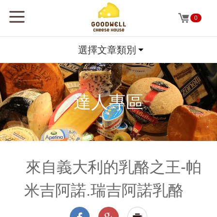
0
選擇文章類別
達人專區
來自義大利的乳酪之王-帕
米吉阿諾.瑞吉阿諾乳酪