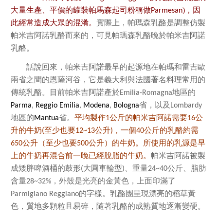
大量生產、平價的罐裝帕馬森起司粉稱做
)，因
Parmesan
此經常造成大眾的混淆。
實際上，帕瑪森乳酪是調整仿製
帕米吉阿諾乳酪而來的，可見帕瑪森乳酪晚於帕米吉阿諾
乳酪。
話說回來，帕米吉阿諾最早的起源地在帕瑪和雷吉歐
兩省之間的恩薩河谷，它是義大利與法國著名料理常用的
傳統乳酪。目前帕米吉阿諾產於
地區的
Emilia-Romagna
省，以及
Parma
,
Reggio Emilia
,
Modena
,
Bologna
Lombardy
地區的
省。
平均製作
公斤
的帕米吉阿諾需要
公
Mantua
1
16
升的牛奶
至少也要
公升
，一個
公斤
的乳酪約需
(
12~13
)
40
公升（至少也要
公升）的牛奶。所使用的乳源是早
650
500
上的牛奶再混合前一晚已經脫脂的牛奶。
帕米吉阿諾被製
成矮胖啤酒桶的鼓形
大圓車輪型
、重量
公斤、脂肪
(
)
24~40
含量
，外殼是光亮的金黃色，上面印滿了
28~32%
的字樣。乳酪團呈現漂亮的稻草黃
Parmigiano Reggiano
色，質地多顆粒且易碎，隨著乳酪的成熟質地逐漸變硬。