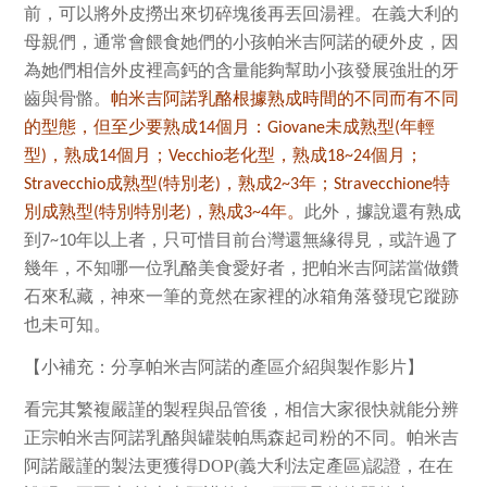
前，可以將外皮撈出來切碎塊後再丟回湯裡。在義大利的
母親們，通常會餵食她們的小孩帕米吉阿諾的硬外皮，因
為她們相信外皮裡高鈣的含量能夠幫助小孩發展強壯的牙
齒與骨骼。
帕米吉阿諾乳酪根據熟成時間的不同而有不同
的型態，但
至少要熟成
個月
：
未成熟型
年輕
14
Giovane
(
型
，熟成
個月；
老化型，熟成
個月；
)
14
Vecchio
18~24
成熟型
特別老
，熟成
年；
特
Stravecchio
(
)
2~3
Stravecchione
別成熟型
特別特別老
，熟成
年。
此外，據說還有熟成
(
)
3~4
到
年以上者，只可惜目前台灣還無緣得見，或許過了
7~10
幾年，不知哪一位乳酪美食愛好者，把帕米吉阿諾當做鑽
石來私藏，神來一筆的竟然在家裡的冰箱角落發現它蹤跡
也未可知。
帕米吉阿諾的產區介紹與製作影片
【小補充：分享
】
看完其繁複嚴謹的製程與品管後，相信大家很快就能分辨
正宗帕米吉阿諾乳酪與罐裝帕馬森起司粉的不同。帕米吉
阿諾嚴謹的製法更獲得DOP(義大利法定產區)認證，在在