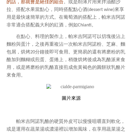
的話，那就會是絕佳的組合
。或是削薄片用來拌油醋沙
拉、搭配水果當點心，同時搭配點心酒
來享
(dessert wine)
用是最快速簡單的方式
。在葡萄酒的搭配上，帕米吉阿諾
非常適合搭配義大利的紅酒，例如
。
Chianti
在點心、料理的製作上，帕米吉阿諾可以切塊後沾上
麵粉與蛋汁，之後再重複沾一次帕米吉阿諾粉、芝麻、麵
包屑，烘烤
分鐘後即可食用。更簡易的還有將磨粉的乳
20
酪加到麵糊或煎蛋、蛋捲上，稍微烘烤後成為乳酪派來食
用，或是將磨粉的乳酪直接煎成焦黃褐色的圓餅狀乳酪片
來食用。
圖片來源
帕米吉阿諾乳酪的硬質外皮可以慢慢咀嚼直到軟化，
或是運用在蔬菜湯或濃湯裡以增加風味，在享用蔬菜湯之