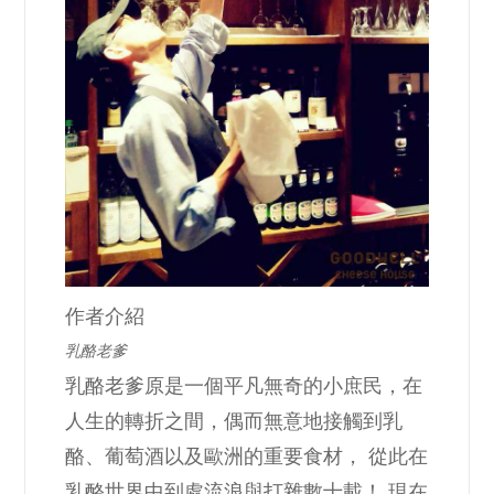
作者介紹
乳酪老爹
乳酪老爹原是一個平凡無奇的小庶民，在
人生的轉折之間，偶而無意地接觸到乳
酪、葡萄酒以及歐洲的重要食材， 從此在
乳酪世界中到處流浪與打雜數十載！ 現在