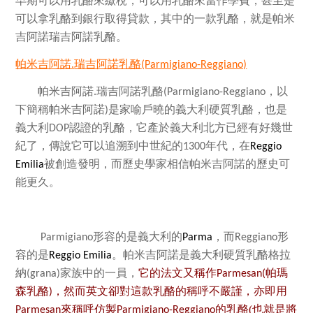
早期可以用乳酪來繳稅，可以用乳酪來當作學費，甚至是
可以拿乳酪到銀行取得貸款，其中的一款乳酪，就是帕米
吉阿諾瑞吉阿諾乳酪。
帕米吉阿諾.
瑞吉阿諾乳酪
(Parmigiano-Reggiano)
帕米吉阿諾.瑞吉阿諾乳酪
，以
(Parmigiano-Reggiano
下簡稱帕米吉阿諾
是家喻戶曉的義大利硬質乳酪，也是
)
義大利
認證的乳酪，它
產於義大利北方已經有好幾世
DOP
紀了，傳說它可以追溯到中世紀的
年代，在
1300
Reggio
被創造發明，而歷史學家相信帕米吉阿諾的歷史可
Emilia
能更久。
形容的是義大利的
，而
形
Parmigiano
Parma
Reggiano
容的是
。帕米吉阿諾是義大利硬質乳酪格拉
Reggio Emilia
納
家族中的一員，
它的
法文又稱作
帕瑪
(grana)
Parmesan(
森乳酪
，然而英文卻對這款乳酪的稱呼不嚴謹，亦即用
)
來稱呼仿製
的乳酪(也就是將
Parmesan
Parmigiano-Reggiano