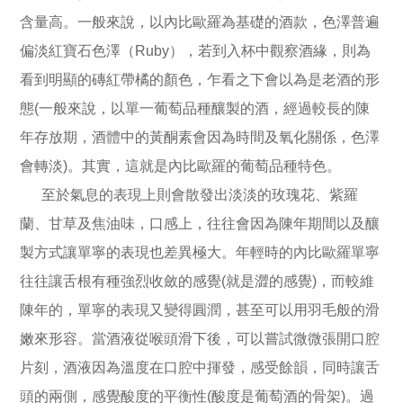
含量高。一般來說，以內比歐羅為基礎的酒款，色澤普遍
偏淡紅寶石色澤（Ruby），若到入杯中觀察酒緣，則為
看到明顯的磚紅帶橘的顏色，乍看之下會以為是老酒的形
態(一般來說，以單一葡萄品種釀製的酒，經過較長的陳
年存放期，酒體中的黃酮素會因為時間及氧化關係，色澤
會轉淡)。其實，這就是內比歐羅的葡萄品種特色。
至於氣息的表現上則會散發出淡淡的玫瑰花、紫羅
蘭、甘草及焦油味，口感上，往往會因為陳年期間以及釀
製方式讓單寧的表現也差異極大。年輕時的內比歐羅單寧
往往讓舌根有種強烈收斂的感覺(就是澀的感覺)，而較維
陳年的，單寧的表現又變得圓潤，甚至可以用羽毛般的滑
嫩來形容。當酒液從喉頭滑下後，可以嘗試微微張開口腔
片刻，酒液因為溫度在口腔中揮發，感受餘韻，同時讓舌
頭的兩側，感覺酸度的平衡性(酸度是葡萄酒的骨架)。過