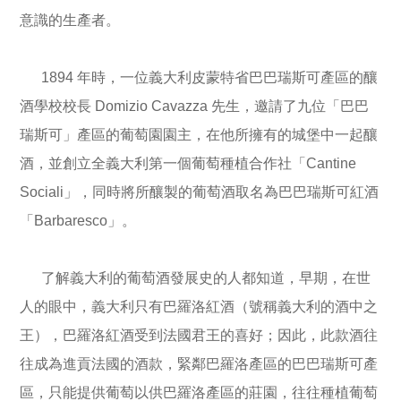
意識的生產者。
1894 年時，一位義大利皮蒙特省巴巴瑞斯可產區的釀
酒學校校長 Domizio Cavazza 先生，邀請了九位「巴巴
瑞斯可」產區的葡萄園園主，在他所擁有的城堡中一起釀
酒，並創立全義大利第一個葡萄種植合作社「Cantine
Sociali」，同時將所釀製的葡萄酒取名為巴巴瑞斯可紅酒
「Barbaresco」。
了解義大利的葡萄酒發展史的人都知道，早期，在世
人的眼中，義大利只有巴羅洛紅酒（號稱義大利的酒中之
王），巴羅洛紅酒受到法國君王的喜好；因此，此款酒往
往成為進貢法國的酒款，緊鄰巴羅洛產區的巴巴瑞斯可產
區，只能提供葡萄以供巴羅洛產區的莊園，往往種植葡萄