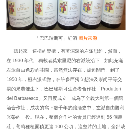
「巴巴瑞斯可」紅酒
圖片來源
聽起來，這樣的架構，有著深深的左派思維，然而，
在 1930 年代，獨裁者莫索里尼的右派統治下，如此充滿
左派自由色彩的莊園，當然無法存在，被迫關門。到了
1950 年，極右派式微，在許多巨獨立想法及崇尚平等交
易的果農催生下，巴巴瑞斯可生產者合作社「Produttori
del Barbaresco」又再度成立，成為了全義大利第一個釀
酒合作社，成功的寫下數千年的釀酒史中，左派自由勝利
光榮的一役。現在，整個合作社的會員已經達到 56 個農
莊，葡萄種植面積更達 100 公頃，這整片的土地，全部栽