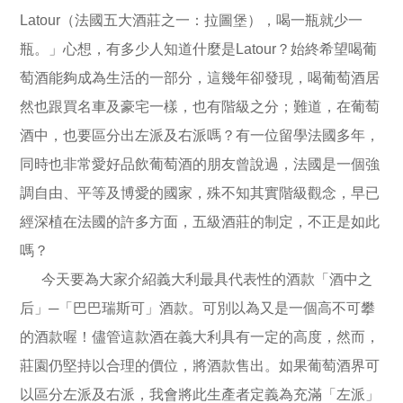
Latour（法國五大酒莊之一：拉圖堡），喝一瓶就少一
瓶。」心想，有多少人知道什麼是Latour？始終希望喝葡
萄酒能夠成為生活的一部分，這幾年卻發現，喝葡萄酒居
然也跟買名車及豪宅一樣，也有階級之分；難道，在葡萄
酒中，也要區分出左派及右派嗎？有一位留學法國多年，
同時也非常愛好品飲葡萄酒的朋友曾說過，法國是一個強
調自由、平等及博愛的國家，殊不知其實階級觀念，早已
經深植在法國的許多方面，五級酒莊的制定，不正是如此
嗎？
今天要為大家介紹義大利最具代表性的酒款「酒中之
后」─「巴巴瑞斯可」酒款。可別以為又是一個高不可攀
的酒款喔！儘管這款酒在義大利具有一定的高度，然而，
莊園仍堅持以合理的價位，將酒款售出。如果葡萄酒界可
以區分左派及右派，我會將此生產者定義為充滿「左派」