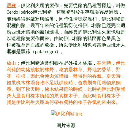
選種
：
伊比利火腿的製作，先要從豬的品種選擇起，叫做
伊比利豬，這種豬對於生存環境容易適應，
Cerdo Ibérico
能夠經得起嚴寒與酷暑，同時性情穩定溫和，伊比利豬是
混種的豬，幾百年來的混種繁衍使得伊比利豬已經完全適
應西班牙當地的氣候環境，而經典的伊比利生火腿也就是
以這種豬隻製作而來。由於伊比利豬的豬蹄顏色呈黑色，
也被視為是血統的象徵，所以伊比利豬也被當地西班牙人
暱稱是黑蹄（
）
。
pata negra
放山
：
伊比利豬通常飼養在野外橡木林場，
春天時，伊比
利豬的幼豬放牧於林野，吃的是林草、野地的香草、野
花、樹根，因此會使肉質增加一種特別的香氣。夏天時，
如果橡木林場食物不足以供應時，畜農則會用穀物來飼
養
。
到了秋天時，橡木結果實的時候，此時的伊比利豬就
會大量食用橡木所結的果實橡木子
。
而此時食用橡木子，
就是伊比利生火腿為何帶有獨特的榛子香氣的來由來
。
圖片來源