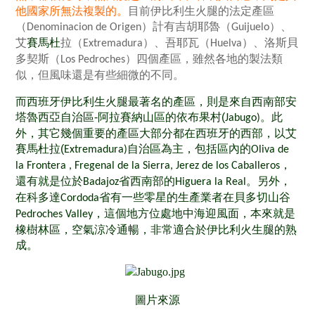
他國家所無法複製的。
目前伊比利生火腿的法定產區
（
）計有吉胡耶魯（
）、
Denominacion de Origen
Guijuelo
艾
賽馬杜
拉（
）、吾耶瓦（
）、洛斯貝
Extremadura
Huelva
多契斯（
）四個產區，雖然各地的製法類
Los Pedroches
似，但風味還是有些細微的不同。
而西班牙伊比利生火腿最著名的產區，則是來自西南部安
塔魯西亞自治區-阿拉賽納山區的依布果村(
。
此
Jabugo)
外，其它幾個重要的產區大部分都在西班牙的西部，以艾
賽馬杜拉(
自治區為主，包括區內的
Extremadura)
Oliva de
，
la Frontera , Fregenal de la Sierra, Jerez de los Caballeros
還有就是位於
省西南部的
。
另外，
Badajoz
Higuera la Real
在科多達
省有一些零星的生產業者在貝多切山谷
Cordoda
，這個地方位處地中海迎風面，本來就是
Pedroches Valley
橡樹林區，空氣涼冷通暢，非常適合於伊比利火生腿的熟
成
。
圖片來源