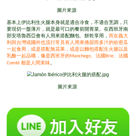
圖片來源
基本上伊比利生火腿本身就是適合冷食，不適合烹調，
只
要現切一盤薄片，就是最可口的餐前開胃菜
。
在西班牙南
部安
塔魯
西亞會有人用來搭配麵包、餅乾享用，
而在義大
利與台灣或國外也流行常見有人用來捲甜而多汁的哈密瓜
一起食用，或是搭配無花果，或是以麵包搭配生火腿以及
乳酪一起品嚐，像是西班牙的
、法國
、法國
Manchego
Brie
都是人間美味
。
Comté
圖片來源