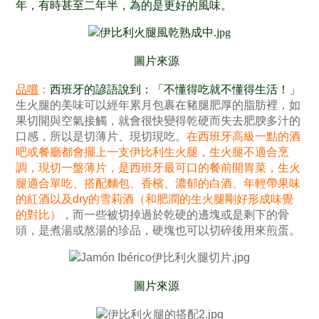
年，有時甚至二年半，為的是更好的風味
。
圖片來源
品嚐
：
西班牙的諺語說到：
「不懂得吃就不懂得生活！」
生火腿的美味可以經年累月包裹在豬腿肥厚的脂肪裡，如
果切開與空氣接觸，就會很快變得乾硬而失去肥腴多汁的
口感，所以是切薄片、現切現吃。
在西班牙高級一點的酒
吧或餐廳都會擺上一支伊比利生火腿，生火腿不適合烹
調，現切一盤薄片，是西班牙最可口的餐前開胃菜，生火
腿適合單吃、搭配麵包、香檳、濃郁的白酒、年輕帶果味
的紅酒以及dry的雪莉酒（和肥潤的生火腿剛好形成味覺
的對比）
，而一些被切掉過於乾硬的邊塊或是剩下的骨
頭，是煮湯或熬湯的珍品，硬塊也可以切碎後用來煎蛋。
圖片來源