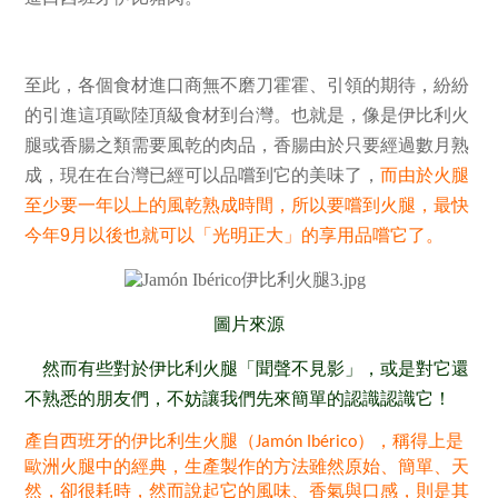
至此
，各個食材進口商無不磨刀霍霍
、引領
的期待，紛紛
的引進這項歐陸頂級食材到台灣。也就是
，像是伊比利火
腿或香腸之類需要風乾的肉品，香腸由於只要經過數月熟
成，現在在台灣已經可以品嚐到它的美味了
，
而
由於火腿
至少要一年以上的風乾熟成時間，所以要嚐到火腿，最快
今年
9
月以後也就可以「光明正大」的享用品嚐它了。
圖片來源
然而有些對於伊比利火腿「聞聲不見影」，或是對它還
不熟悉的朋友們，不妨讓我們先來簡單的認識認識它！
產自西班牙的伊比利生火腿（
），稱得上是
Jamón Ibérico
歐洲火腿中的經典，生產製作的方法雖然原始、簡單、天
然，卻很耗時，然而說起它的風味、香氣與口感，則是其