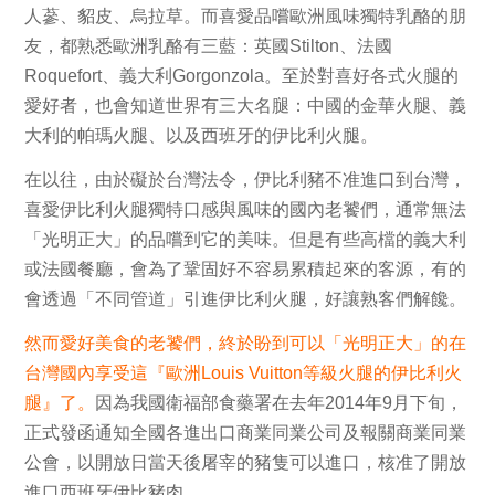
人蔘、貂皮、烏拉草。而喜愛品嚐歐洲風味獨特乳酪的朋
友，都熟悉歐洲乳酪有三藍：英國
Stilton
、法國
Roquefort
、義大利
Gorgonzola
。
至於對喜好各式火腿的
愛好者，也會知道世界有三大名腿：
中國的金華火腿、義
大利的帕瑪火腿、以及西班牙的伊比利火腿。
在以往，由於礙於
台灣
法令，
伊比利豬不准進口到台灣，
喜愛伊比利火腿獨特口感與風味的國內老饕們，通常無法
「光明正大」的品嚐到它的美味
。但是
有些高檔的義大利
或法國餐廳，會為了鞏固好不容易累積起來的客源，有的
會透過「不同管道」引進
伊比利火腿
，好讓熟客們解饞。
然而愛好美食的老饕們
，終於盼到
可以「光明正大」的在
台灣國內享受
這
『
歐洲
Louis Vuitton
等級火腿的伊比利火
腿
』
了
。
因為我國
衛福部食藥署在去年
2014
年
9
月下旬，
正式發函通知全國各進出口商業同業公司及報關商業同業
公會
，
以
開放日當天後屠宰的豬隻可以進口
，
核准了開放
進口西班牙伊比豬肉
。