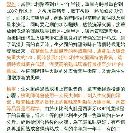
製作
：
當伊比利豬養到
年
年半後，重量有時最重會到
1
~1
公斤以上，之後屠宰豬隻，取下後腿，略加修皮與切
160
割，而後以海鹽醃製，醃製的時間端視當時的氣候以及重
量來決定，同時要定期的加以翻動；然後洗淨火腿，接著
放到低溫的儲藏環境
個月
個半月，讓肉質穩定乾燥，
1
~1
而後開始將生火腿懸掛在通風良好的乾燥室進行熟成。到
了氣溫升高的春天時，生火腿的鮮甜滋味在這個時候開始
發展出來，
在整個生火腿風乾的熟成期間，通常生火腿會
失重大約
，同時發展出伊比利生火腿獨特的香氣，這
1/3
個時候就要在低溫、溼度高的熟成窖進行最後至少
年的
1
熟成
。
在這個階段生火腿的外表會孳生黴菌，又會為生火
腿增添新的風味
。
檢定
：
生火腿經過熟成後上市販售前，還需要經過檢測的
步驟，
檢測師傅會使用一支長尖刺針，刺入生火腿的深
部，嗅聞抽出來的長針上的氣味來判斷生火腿香氣、肉質
等品質是否標準。
由於伊比利火腿是西班牙
制度保證
DOP
下的農產品，通常上等的伊比利生火腿一隻重量約在
5~9
公斤。經過檢測合格後的火腿，為了讓風味更好，有些還
會再送回熟成窖繼續熟成，有的半年到一年半，有的二