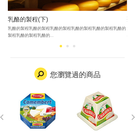
乳酪的製程(下)
聽
乳酪的製程乳酪的製程乳酪的製程乳酪的製程乳酪的製程乳酪的
還記
製程乳酪的製程乳酪的...
界三
您瀏覽過的商品