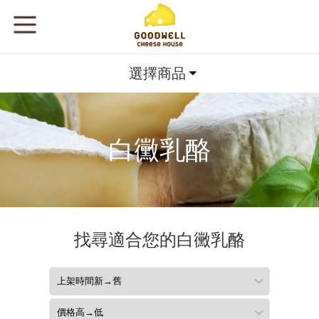
選擇商品
白黴乳酪
找尋適合您的白黴乳酪