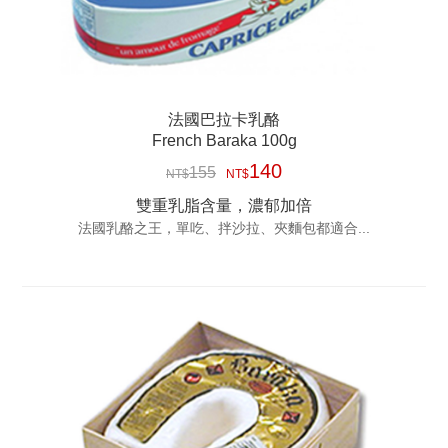
法國巴拉卡乳酪
French Baraka 100g
140
155
雙重乳脂含量，濃郁加倍
法國乳酪之王，單吃、拌沙拉、夾麵包都適合...