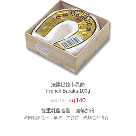
法國巴拉卡乳酪
French Baraka 100g
140
155
雙重乳脂含量，濃郁加倍
法國乳酪之王，單吃、拌沙拉、夾麵包都適合...