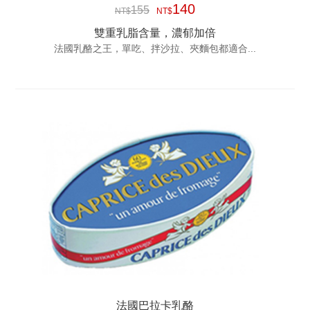
140
155
雙重乳脂含量，濃郁加倍
法國乳酪之王，單吃、拌沙拉、夾麵包都適合...
法國巴拉卡乳酪