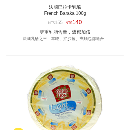
法國巴拉卡乳酪
French Baraka 100g
140
155
雙重乳脂含量，濃郁加倍
法國乳酪之王，單吃、拌沙拉、夾麵包都適合...