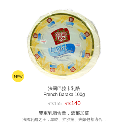
法國巴拉卡乳酪
French Baraka 100g
140
155
雙重乳脂含量，濃郁加倍
法國乳酪之王，單吃、拌沙拉、夾麵包都適合...