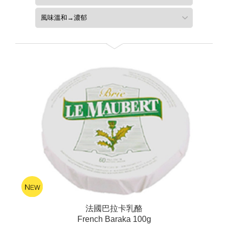
法國巴拉卡乳酪
French Baraka 100g