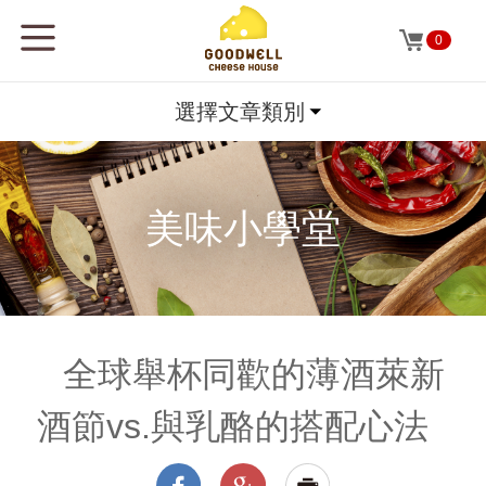
0
選擇文章類別
美味小學堂
全球舉杯同歡的薄酒萊新
酒節vs.與乳酪的搭配心法