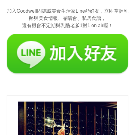
加入Goodwell固德威美食生活家Line@好友，立即掌握乳
酪與美食情報、品嚐會、私房食譜，
還有機會不定期與乳酪老爹1對1 on air喔！