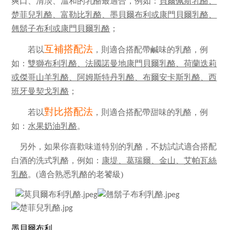
爽口、清淡、溫和的乳酪最適合，例如：
貝爾佩斯乳酪、
楚菲兒乳酪、富勒比乳酪、墨貝爾布利或康門貝爾乳酪、
翹鬍子布利或康門貝爾乳酪
；
互補搭配法
若以
，則適合搭配帶鹹味的乳酪，例
如：
雙獅布利乳酪、法國諾曼地康門貝爾乳酪、荷蘭迭莉
或傑哥山羊乳酪、阿姆斯特丹乳酪、布爾安卡斯乳酪、西
班牙曼契戈乳酪
；
對比搭配法
若以
，則適合搭配帶甜味的乳酪，例
如：
水果奶油乳酪
。
另外，如果你喜歡味道特別的乳酪，不妨試試適合搭配
白酒的洗式乳酪，
例如：
康堤、葛瑞爾、金山、艾帕瓦絲
乳酪
。(適合熟悉乳酪的老饕級)
墨貝爾布利