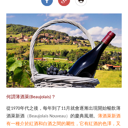
何謂薄酒萊(Beaujolais)？
從
年代之後，每年到了
月就會逐漸出現開始暢飲薄
1970
11
酒萊新酒
（
）
的慶典風潮。
薄酒萊新酒
Beaujolais Nouveau
有一種介於紅酒和白酒之間的屬性，它有紅酒的色澤，又