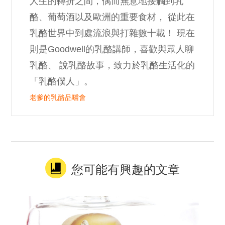
人生的轉折之間，偶而無意地接觸到乳
酪、葡萄酒以及歐洲的重要食材， 從此在
乳酪世界中到處流浪與打雜數十載！ 現在
則是Goodwell的乳酪講師，喜歡與眾人聊
乳酪、 說乳酪故事，致力於乳酪生活化的
「乳酪僕人」。
老爹的乳酪品嚐會
您可能有興趣的文章