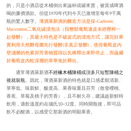
的，只是小酒店從木桶倒出來論杯或罐來賣，被當成啤酒
喝的廉價酒款。但從
年代到今天已激增至每年
千萬
1970
9
瓶的驚人數字。
薄酒萊新酒的釀造方法是採-Carbonic
Maceration
二氧化碳浸泡法（指整顆葡萄連皮未經壓榨一
起發酵），其最大特色是不破皮式的浸泡方式，讓完好果
實利用天然酵母菌先行發酵
非真正發酵
，使得葡萄皮內
(
)
壁淺層的色素與芳香物質得以先稀釋出來即停止，而蘊藏
於葡萄皮內較深層的單寧免於釋出。
通常薄酒萊新酒
不經
橡木桶
陳桶或頂多只短暫陳桶之
後就裝瓶
。因此，薄酒萊新酒的特色就是口感柔順清新、
單寧低、味新鮮、酸度高、果香味重且芬芳（散發櫻桃、
香蕉、草莓及桃子的芳香），且不耐久存，建議趁新鮮時
飲用，適飲溫度約在攝氏
度。同時開瓶後，即可品
10~12
飲不必醒酒，以感受它那新酒的明顯果香。