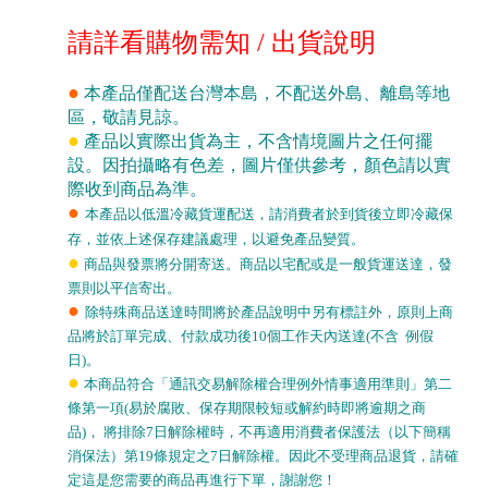
請詳看購物需知
/
出貨說明
●
本產品僅配送台灣本島，不配送外島、離島等地
區，敬請見諒。
●
產品以實際出貨為主，不含情境圖片之任何擺
設。因拍攝略有色差，圖片僅供參考，顏色請以實
際收到商品為準。
●
本產品以低溫冷藏貨運配送，請消費者於到貨後立即冷藏保
存，並依上述保存建議處理，以避免產品變質。
●
商品與發票將分開寄送。商品以宅配或是一般貨運送達，發
票則以平信寄出。
●
除特殊商品送達時間將於產品說明中另有標註外，原則上商
品將於訂單完成、付款成功後
10
個工作天內送達
(
不含
例假
日
)
。
●
本商品符合「通訊交易解除權合理例外情事適用準則」第二
條第一項
(
易於腐敗、保存期限較短或解約時即將逾期之商
品
)
，
將排除
7
日解除權時，不再適用消費者保護法（以下簡稱
消保法）第
19
條規定之
7
日解除權。因此不受理商品退貨，請確
定這是您需要的商品再進行下單，謝謝您！