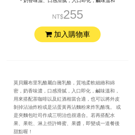
奶香味濃、口感滑膩，入口即化，鹹味溫和
255
加入購物車
莫貝爾布里乳酪屬白黴乳酪，質地柔軟細緻和綿
密，奶香味濃，口感滑膩，入口即化，鹹味溫和，
用來搭配茶咖啡以及紅酒相當合適，也可以將外皮
剝掉沾油炸粉或是沾蛋黃再沾麵粉來炸乳酪塊。 或
是夾麵包吐司作成三明治也很適合。若再搭配水
果、果乾、淋上些許蜂蜜、果醬，即變成一道餐後
甜點喔！