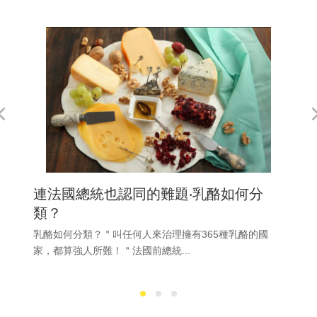
連法國總統也認同的難題‧乳酪如何分
類？
乳酪如何分類？＂叫任何人來治理擁有365種乳酪的國
家，都算強人所難！＂法國前總統...