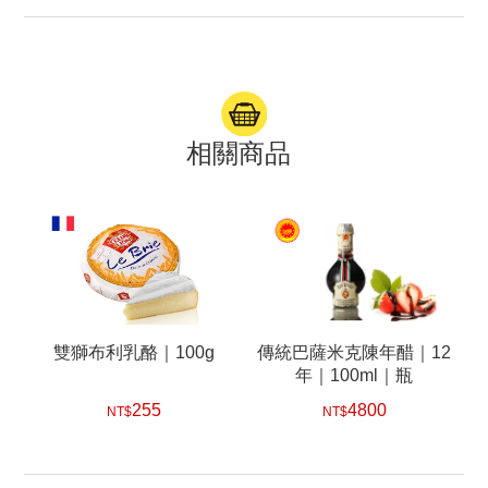
相關商品
雙獅布利乳酪｜100g
傳統巴薩米克陳年醋｜12
年｜100ml｜瓶
255
4800