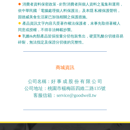
●
消費者資料保密政策
-
針對消費者與個人資料之蒐集和運用，
依中華民國「電腦處理個人料保護法」及本隱 私權保護聲明，
固德威美食生活家已加強相關之保護措施。
●
產品資訊文字內容凡受著作權法保護者，未事先取得著權人
同意或授權，不得非法轉載抄襲。
●
乳酪&肉類產品皆採按量分切包裝售出，硬質乳酪分切後容易
碎裂，無法指定及保證分切後的完整性。
商城資訊
公司名稱：好 事 成 股 份 有 限 公 司
公司地址：桃園市楊梅區四維二路
135
號
客服信箱：
service@goodwell.tw