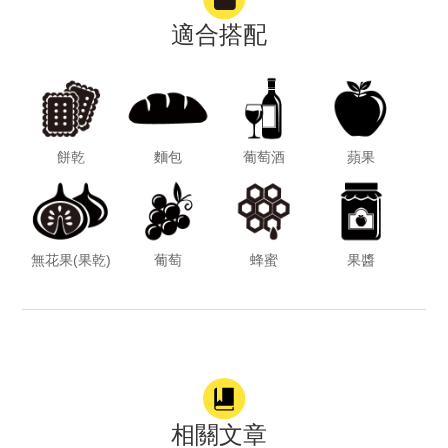
適合搭配
餅乾
麵包
葡萄酒
蘋果
無花果(果乾)
葡萄
蜂蜜
果醬
相關文章