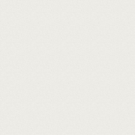
會員條款
隱私權政策
聯絡我們
網站導覽
人才招募
Goodwell 固德威美食生活家 版權所有‧請勿轉載
地址：桃園市楊梅區四維二路135號
Email：
service@goodwell.tw
建議使用Chrome、Firefox、IE9以上瀏覽以取得最佳瀏覽效果