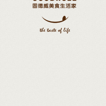
濾掛咖啡沖泡新方式
您味蕾地圖的專業嚮導