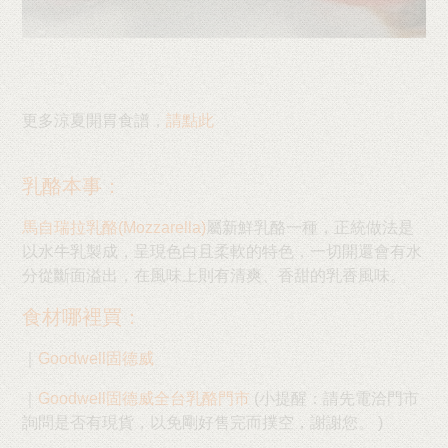
更多涼夏開胃食譜，
請點此
乳酪本事：
馬自瑞拉乳酪(Mozzarella)
屬新鮮乳酪一種，正統做法是
以水牛乳製成，呈現色白且柔軟的特色，一切開還會有水
分從斷面溢出，在風味上則有清爽、香甜的乳香風味。
食材哪裡買：
｜
Goodwell固德威
｜
Goodwell固德威全台乳酪門市
(小提醒：請先電洽門市
詢問是否有現貨，以免剛好售完而撲空，謝謝您。 )