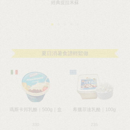
經典提拉米蘇
夏日消暑食譜輕鬆做
瑪斯卡邦乳酪｜500g｜盒
希臘菲達乳酪｜100g
330
235