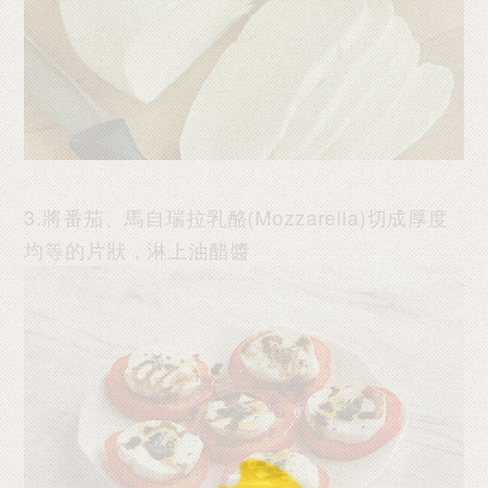
3.將番茄、馬自瑞拉乳酪(Mozzarella)切成厚度
均等的片狀，淋上油醋醬