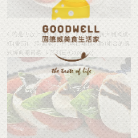
4.若是再放上新鮮羅勒葉，即成象徵義大利國旗-
紅(番茄)、綠(羅勒)、白(馬自瑞拉乳酪)組合的義
式經典開胃菜-卡普列茲(Caprese)