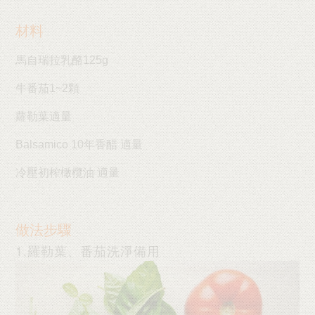
材料
馬自瑞拉乳酪125g
牛番茄1~2顆
蘿勒葉適量
Balsamico 10年香醋 適量
冷壓初榨橄欖油 適量
做法步驟
1.羅勒葉、番茄洗淨備用