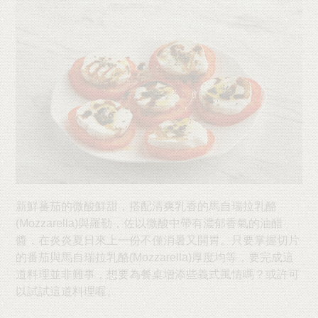
新鮮蕃茄的微酸鮮甜，搭配清爽乳香的馬自瑞拉乳酪
(Mozzarella)與羅勒，佐以微酸中帶有濃郁香氣的油醋
醬，在炎炎夏日來上一份不僅消暑又開胃。只要掌握切片
的番茄與馬自瑞拉乳酪(Mozzarella)厚度均等，要完成這
道料理並非難事，想要為餐桌增添些義式風情嗎？或許可
以試試這道料理喔。