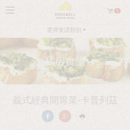
0
選擇食譜類別
私房食譜
義式經典開胃菜-卡普列茲