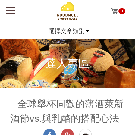
0
選擇文章類別
達人專區
全球舉杯同歡的薄酒萊新
酒節vs.與乳酪的搭配心法