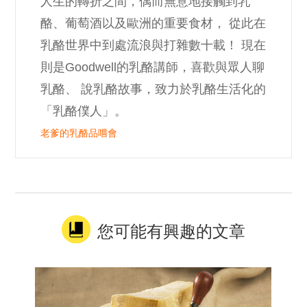
人生的轉折之間，偶而無意地接觸到乳
酪、葡萄酒以及歐洲的重要食材， 從此在
乳酪世界中到處流浪與打雜數十載！ 現在
則是Goodwell的乳酪講師，喜歡與眾人聊
乳酪、 說乳酪故事，致力於乳酪生活化的
「乳酪僕人」。
老爹的乳酪品嚐會
您可能有興趣的文章