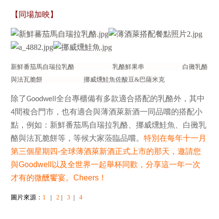
【同場加映】
新鮮番茄馬自瑞拉乳酪 乳酪鮮果串 白黴乳酪
與法瓦脆餅 挪威燻鮭魚佐酸豆&巴薩米克
除了
全台專櫃備有多款適合搭配的乳酪外，其中
Goodwell
間複合門市，也有適合與薄酒萊新酒一同品嚐的搭配小
4
點，例如：新鮮番茄馬自瑞拉乳酪、挪威燻鮭魚、白黴乳
酪與法瓦脆餅等，等候大家蒞臨品嚐。
特別在每年
十一月
第三個星期四
-
全球薄酒萊新酒正式上市的那天，邀請您
與
Goodwell
以及全世界一起舉杯同歡，分享這一年一次
才有的微醺饗宴。
Cheers
！
圖片來源
：
1
|
2
|
3
|
4