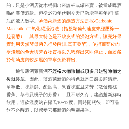
的，只是小酒店從木桶倒出來論杯或罐來賣，被當成啤酒
喝的廉價酒款。但從
年代到今天已激增至每年
千萬
1970
9
瓶的驚人數字。
薄酒萊新酒的釀造方法是採-Carbonic
Maceration
二氧化碳浸泡法（指整顆葡萄連皮未經壓榨一
起發酵），其最大特色是不破皮式的浸泡方式，讓完好果
實利用天然酵母菌先行發酵
非真正發酵
，使得葡萄皮內
(
)
壁淺層的色素與芳香物質得以先稀釋出來即停止，而蘊藏
於葡萄皮內較深層的單寧免於釋出。
通常薄酒萊新酒
不經
橡木桶
陳桶或頂多只短暫陳桶之
後就裝瓶
。因此，薄酒萊新酒的特色就是口感柔順清新、
單寧低、味新鮮、酸度高、果香味重且芬芳（散發櫻桃、
香蕉、草莓及桃子的芳香），且不耐久存，建議趁新鮮時
飲用，適飲溫度約在攝氏
度。同時開瓶後，即可品
10~12
飲不必醒酒，以感受它那新酒的明顯果香。