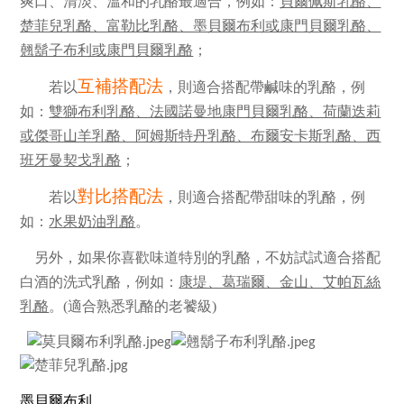
爽口、清淡、溫和的乳酪最適合，例如：
貝爾佩斯乳酪、
楚菲兒乳酪、富勒比乳酪、墨貝爾布利或康門貝爾乳酪、
翹鬍子布利或康門貝爾乳酪
；
互補搭配法
若以
，則適合搭配帶鹹味的乳酪，例
如：
雙獅布利乳酪、法國諾曼地康門貝爾乳酪、荷蘭迭莉
或傑哥山羊乳酪、阿姆斯特丹乳酪、布爾安卡斯乳酪、西
班牙曼契戈乳酪
；
對比搭配法
若以
，則適合搭配帶甜味的乳酪，例
如：
水果奶油乳酪
。
另外，如果你喜歡味道特別的乳酪，不妨試試適合搭配
白酒的洗式乳酪，
例如：
康堤、葛瑞爾、金山、艾帕瓦絲
乳酪
。(適合熟悉乳酪的老饕級)
墨貝爾布利