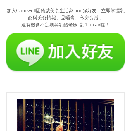
加入Goodwell固德威美食生活家Line@好友，立即掌握乳
酪與美食情報、品嚐會、私房食譜，
還有機會不定期與乳酪老爹1對1 on air喔！