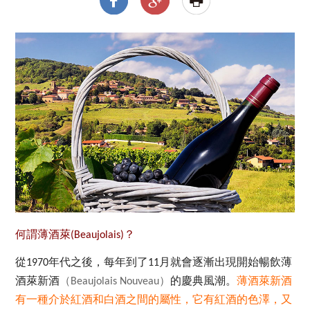
何謂薄酒萊(Beaujolais)？
從
年代之後，每年到了
月就會逐漸出現開始暢飲薄
1970
11
酒萊新酒
（
）
的慶典風潮。
薄酒萊新酒
Beaujolais Nouveau
有一種介於紅酒和白酒之間的屬性，它有紅酒的色澤，又