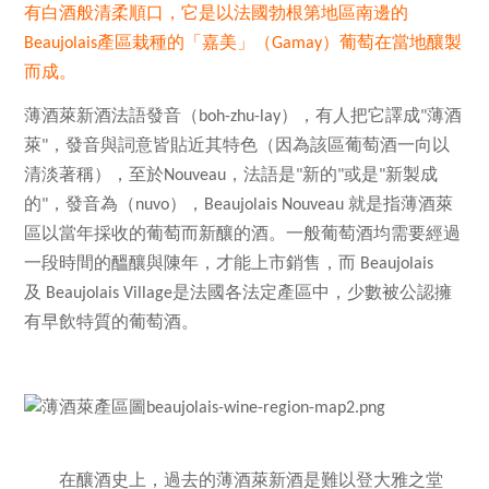
有白酒般清柔順口，它是以法國勃根第地區南邊的
產區
栽種的
「嘉美」（
）葡萄在當地釀製
Beaujolais
Gamay
而成。
薄酒萊新酒法語發音（
），有人把它譯成
薄酒
boh-zhu-lay
"
萊
，發音與詞意皆貼近其特色（因為該區葡萄酒一向以
"
清淡著稱），至於
，法語是
新的
或是
新製成
Nouveau
"
"
"
的
，發音為（
），
就是指薄酒萊
"
nuvo
Beaujolais Nouveau
區以當年採收的葡萄而新釀的酒。一般葡萄酒均需要經過
一段時間的醞釀與陳年，才能上市銷售，而
Beaujolais
及
是法國各法定產區中，少數被公認擁
Beaujolais Village
有早飲特質的葡萄酒。
在釀酒史上，過去的薄酒萊新酒是難以登大雅之堂