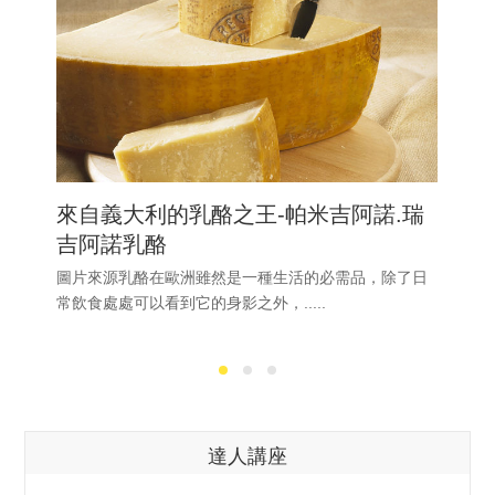
來自義大利的乳酪之王-帕米吉阿諾.瑞
吉阿諾乳酪
圖片來源乳酪在歐洲雖然是一種生活的必需品，除了日
常飲食處處可以看到它的身影之外，.....
達人講座