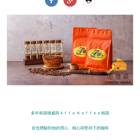
多年前固德威與Ａｆｆｅ Ｋａｆｆｅｅ相識
並也體驗到他的用心、精心與堅持下的咖啡