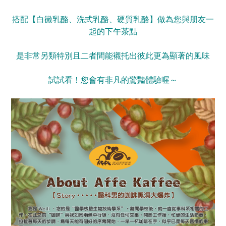
搭配【白黴乳酪、洗式乳酪、硬質乳酪】做為您與朋友一
起的下午茶點
是非常另類特別且二者間能襯托出彼此更為顯著的風味
試試看！您會有非凡的驚豔體驗喔～