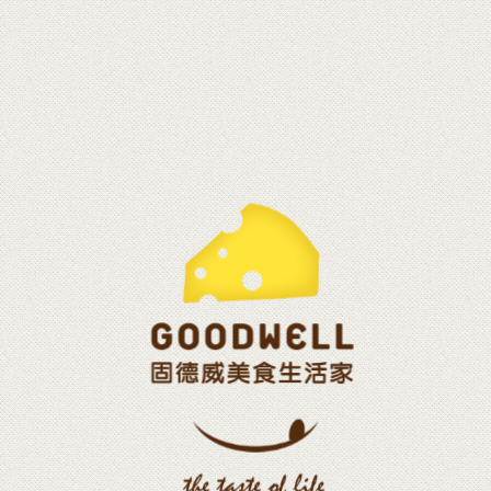
英國倫敦最近有間新餐廳，設有像迴轉壽司的輸送帶，
但上面放的是起士！
https://tw.news.yahoo.com/video/%E5%85%A8%
25%E7%A8%AE%E8%B5%B7%E5%8F%B8%E4%BB%B
093912511.html