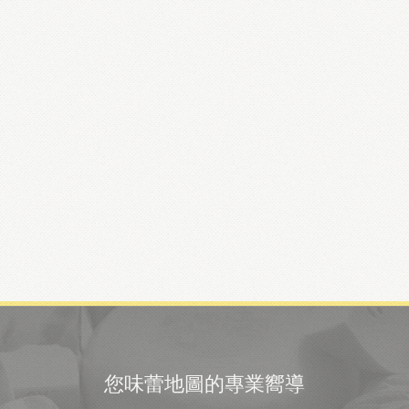
您味蕾地圖的專業嚮導