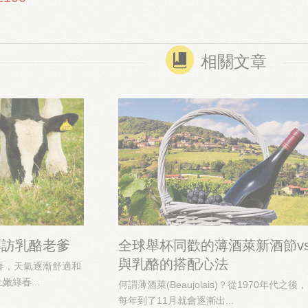
相關文章
專訪乳酪老爹
全球舉杯同歡的薄酒萊新酒節vs
與乳酪的搭配心法
序入春，天氣逐漸舒適和
綠春...
何謂薄酒萊(Beaujolais)？從1970年代之後，
每年到了11月就會逐漸出...