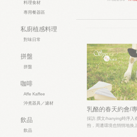
料理食材
精選禮盒
專用餐器區
新春伴手禮...
私廚植感料理
對味日常
拼盤
拼盤
咖啡
Affe Kaffee
沖煮器具／濾材
乳酪的春天約會/
採訪.撰文/hanying時
飲品
煦，周遭環境也悄悄地換上嫩
飲品