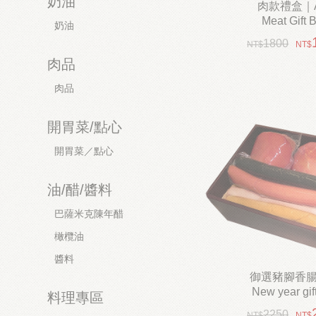
奶油
肉款禮盒｜
Meat Gift 
奶油
1800
集經典肉品精華的禮
肉品
完美老少咸宜的肉品佳餚..
肉品
開胃菜/點心
開胃菜／點心
油/醋/醬料
巴薩米克陳年醋
橄欖油
醬料
御選豬腳香
New year gif
料理專區
2250