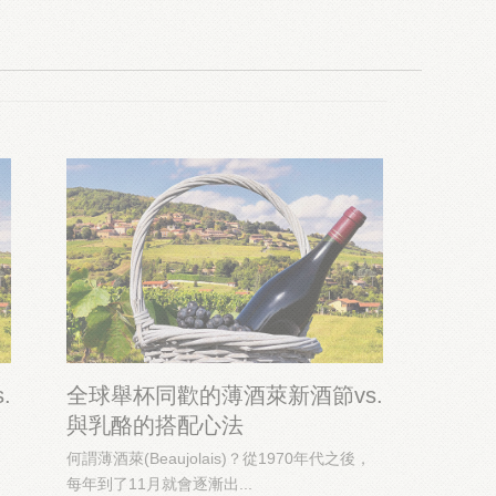
.
全球舉杯同歡的薄酒萊新酒節vs.
與乳酪的搭配心法
何謂薄酒萊(Beaujolais)？從1970年代之後，
每年到了11月就會逐漸出...