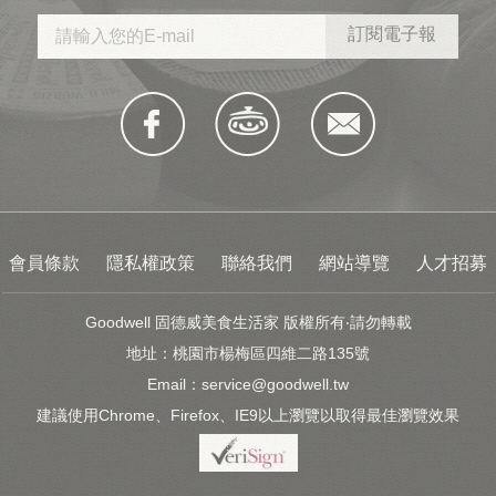
會員條款
隱私權政策
聯絡我們
網站導覽
人才招募
Goodwell 固德威美食生活家 版權所有‧請勿轉載
地址：桃園市楊梅區四維二路135號
Email：
service@goodwell.tw
建議使用Chrome、Firefox、IE9以上瀏覽以取得最佳瀏覽效果