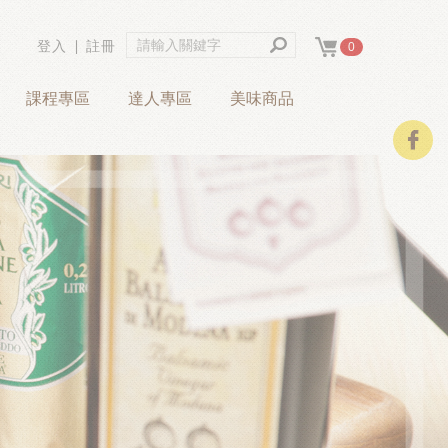
登入
∣
註冊
0
課程專區
達人專區
美味商品