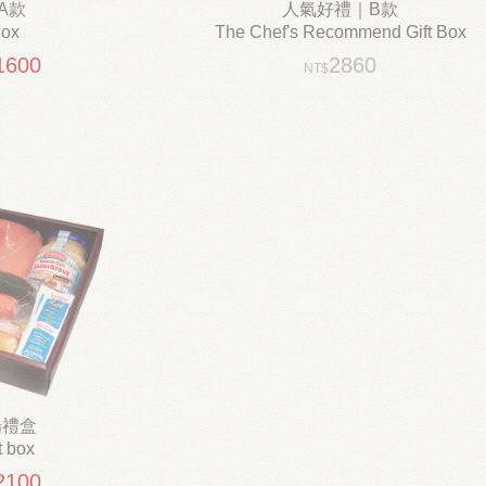
A款
人氣好禮｜B款
Box
The Chef's Recommend Gift Box
1600
2860
盒
歐洲主廚喜愛烹煮食材
.
頂級食材更能嚐到美味精髓...
腸禮盒
t box
2100