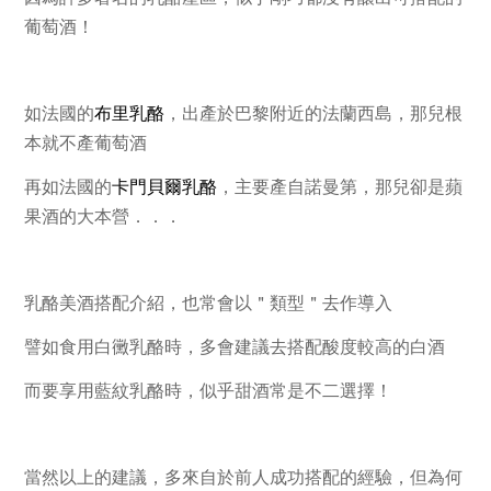
葡萄酒！
如法國的
布里乳酪
，出產於巴黎附近的
法蘭西島
，那兒根
本就不產葡萄酒
再如法國的
卡門貝爾乳酪
，主要產自
諾曼第
，那兒卻是
蘋
果酒
的大本營．．．
乳酪美酒搭配介紹，也常會以
＂
類型＂
去作導入
譬如食用
白黴乳酪
時，多會建議去搭配
酸度較高的白酒
而要享用
藍紋乳酪
時，似乎
甜酒
常是不二選擇！
當然以上的建議，多來自於前人成功搭配的經驗，
但為何