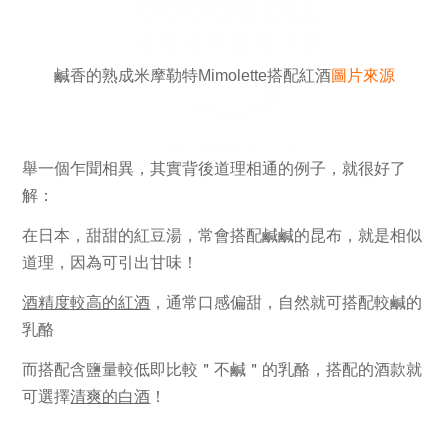
鹹香的熟成米摩勒特Mimolette搭配紅酒
圖片來源
舉一個乍聞相異，其實背後道理相通的例子，就很好了
解：
在日本，
甜甜
的紅豆湯，常會搭配
鹹鹹
的昆布，就是相似
道理，因為可引出
甘味！
酒精度較高的紅酒
，通常口感偏甜，自然就可搭配較
鹹
的
乳酪
而搭配
含鹽量
較低即比較＂
不鹹
＂
的乳酪，搭配的酒款就
可選擇
清爽的白酒
！