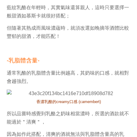
藍紋乳酪
在年輕時，其實氣味還算親人，這時只要選擇一
般甜酒如
慕斯卡
就很好搭配；
但隨著其熟成而風味濃蘊時，就須改選如
晚摘
等酒體比較
豐郁的甜酒，才能匹配！
-乳脂體含
量-
通常乳酪的
乳脂體含量
比例越高，其
奶味
的口感，就相對
會越強烈。
香濃乳酪的creamy口感
(camembert)
所以品嘗時感覺到乳酪之
奶味
相當濃時，所選的酒款就不
能過於
＂
清爽＂
，
因為如作此搭配，
清爽
的酒就無法與
乳脂體含量高
的乳