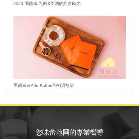
2023 固德威 乳酪&美酒的約會時光
固德威＆Affe Kaffee的相遇故事
您味蕾地圖的專業嚮導