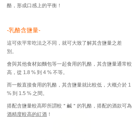
酪，形成口感上的平衡！
-乳酪含鹽量-
這可依平常吃法之不同，就可大致了解其
含鹽量
之差
別。
會與其他食材如麵包等一起食用的乳酪，其
含鹽量
通常較
高，從
1.8 %
到
4 %
不等。
而一般直接食用的乳酪，其
含鹽量
就比較低，大概介於
1
%
到
1.5 %
之間。
搭配
含鹽量
較高即所謂較＂
鹹＂
的乳酪，搭配的酒款可為
酒精度較高的紅酒
！