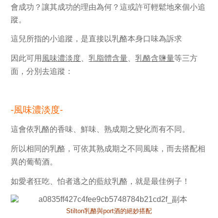
會成功？
讓其成功的理由為何？
這或許可輕鬆地來個小追
蹤。
這兒所指的小追蹤，是直接以乳酪本身口味為訴求
因此可用
風味濃淡度
、
乳脂體含量
、
乳酪含鹽量
等三
方
面，分別去追蹤：
-風味濃淡度-
這會依乳酪的
香味、鮮味、熟成期
之變化而有不同。
所以相同的乳酪，可依其
熟成期
之不同風味，而去搭配相
異的葡萄酒。
如愛者狂吃、怕者逃之的
藍紋乳酪
，就是最佳例子！
Stilton乳酪與port酒的絕妙搭配