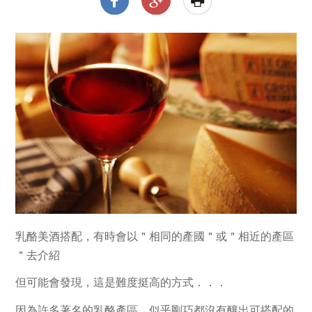
乳酪美酒搭配，有時會以＂
相同的產國＂
或＂
相近的產區
＂
去介紹
但可能會發現，這是難度挺高的方式．．．
因為許多著名的乳酪產區，似乎剛巧都沒有釀出可搭配的