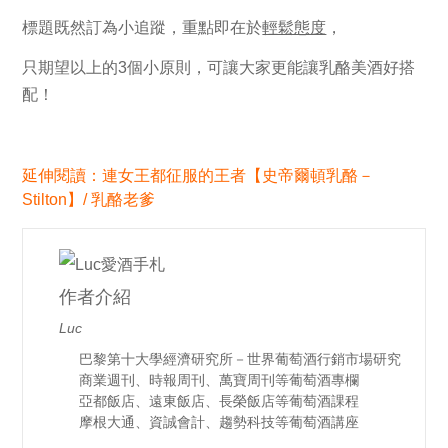
標題既然訂為
小追蹤
，重點即在於
輕鬆態度
，
只期望以上的
3
個小原則，可讓大家更能讓乳酪美酒好搭
配！
延伸閱讀：連女王都征服的王者【史帝爾頓乳酪－
Stilton】/ 乳酪老爹
作者介紹
Luc
巴黎第十大學經濟研究所－世界葡萄酒行銷市場研究
商業週刊、時報周刊、萬寶周刊等葡萄酒專欄
亞都飯店、遠東飯店、長榮飯店等葡萄酒課程
摩根大通、資誠會計、趨勢科技等葡萄酒講座