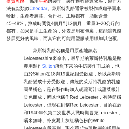
硬質乳酪
，係用
牛奶
所製作，製作過程經過緊壓，製作方
法有點類似
Cheddar
。萊斯特乳酪通常被製作成扁平圓車
輪狀，生產者農莊、
合作社、工廠都有，脂肪含量
45~48%
，熟成時間從4個月到12個月，重量3~20公斤的
都有，
如果是
手工生產的，外表是用布包裹，這能讓乳酪
發展更好的風味，而其它的可能用塑膠或用臘加以包覆。
萊斯特乳酪名稱是用原產地鎮名
Leicestershire來命名，最早期的萊斯特乳酪是酪
農用製作
Stilton
所剩下來的牛奶製作而成的，也
由於Stilton在18與19世紀很受歡迎，所以萊斯特
乳酪變成十分受歡迎，傳統的萊斯特乳酪的乳酪
團呈橘色，是在製作時加入胡蘿蔔汁或甜菜根汁
染色而成，所以也稱作Red Leicester，有時簡稱
Leicester，但現在則稱Red Leicester，目的在於
和1940年代第二次世界大戰時期冒充Leicester，
嚐來無味、外皮灑上灰紅橘色粉的White
Leicester有所區別。現今萊斯特乳酪團的橘顏色