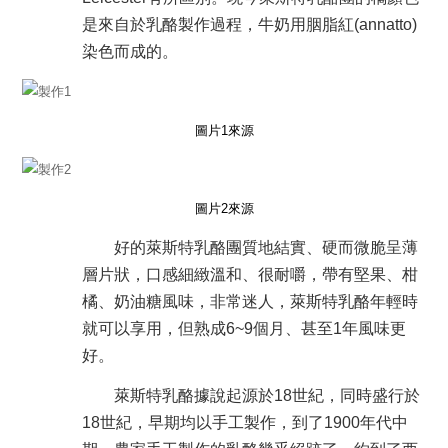
是來自於乳酪製作過程，牛奶用胭脂紅(annatto)
染色而成的。
圖片1來源
圖片2來源
好的萊斯特乳酪團
質地結實、硬而微脆呈薄
層片狀，口感細緻溫和、很耐嚼，帶有堅果、柑
橘、奶油糖風味，非常迷人
，萊斯特乳酪年輕時
就可以享用，但熟成6~9個月、甚至1年風味更
好。
萊斯特乳酪據說起源於18世紀，同時盛行於
18世紀，早期均以手工製作，到了1900年代中