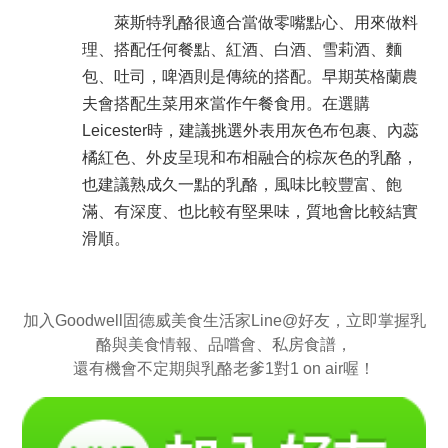
萊斯特乳酪很適合當做零嘴點心、用來做料
理、搭配任何餐點、紅酒、白酒、雪莉酒、麵
包、吐司，啤酒則是傳統的搭配。早期英格蘭農
夫會搭配生菜用來當作午餐食用。
在選購
Leicester時，建議挑選外表用灰色布包裹、內蕊
橘紅色、外皮呈現和布相融合的棕灰色的乳酪，
也建議熟成久一點的乳酪，風味比較豐富、飽
滿、有深度、也比較有堅果味，質地會比較結實
滑順。
加入Goodwell固德威美食生活家Line@好友，立即掌握乳
酪與美食情報、品嚐會、私房食譜，
還有機會不定期與乳酪老爹1對1 on air喔！