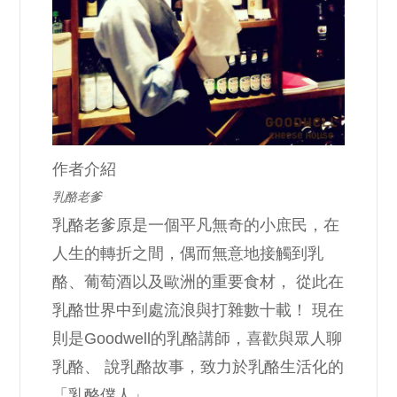
作者介紹
乳酪老爹
乳酪老爹原是一個平凡無奇的小庶民，在
人生的轉折之間，偶而無意地接觸到乳
酪、葡萄酒以及歐洲的重要食材， 從此在
乳酪世界中到處流浪與打雜數十載！ 現在
則是Goodwell的乳酪講師，喜歡與眾人聊
乳酪、 說乳酪故事，致力於乳酪生活化的
「乳酪僕人」。