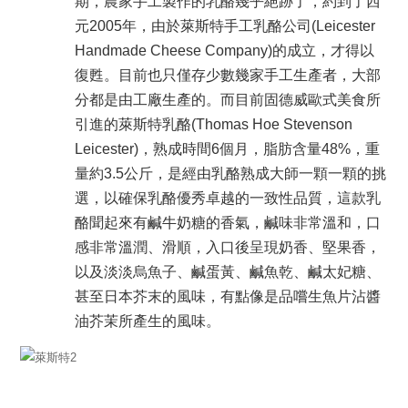
期，農家手工製作的乳酪幾乎絕跡了，約到了西
元2005年，由於萊斯特手工乳酪公司(Leicester
Handmade Cheese Company)的成立，才得以
復甦。目前也只僅存少數幾家手工生產者，大部
分都是由工廠生產的。而目前固德威歐式美食所
引進的萊斯特乳酪(Thomas Hoe Stevenson
Leicester)，熟成時間6個月，
脂肪含量
48%
，重
量約3.5公斤，
是經由乳酪熟成大師一顆一顆的挑
選，以確保乳酪優秀卓越的一致性品質，這款乳
酪聞起來有鹹牛奶糖的香氣，鹹味非常溫和，口
感非常溫潤、滑順，入口後呈現奶香、堅果香，
以及淡淡烏魚子、鹹蛋黃、鹹魚乾、鹹太妃糖、
甚至日本芥末的風味，有點像是品嚐生魚片沾醬
油芥茉所產生的風味。