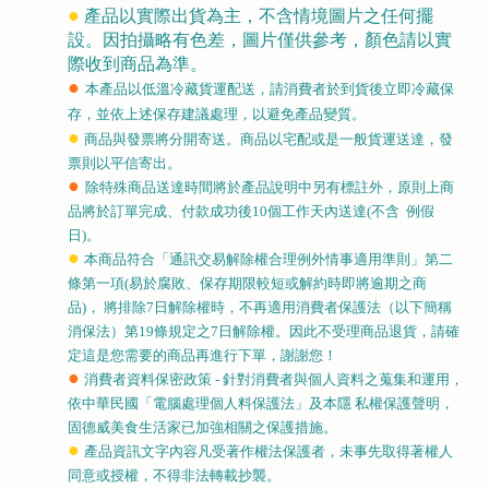
●
產品以實際出貨為主，不含情境圖片之任何擺
設。因拍攝略有色差，圖片僅供參考，顏色請以實
際收到商品為準。
●
本產品以低溫冷藏貨運配送，請消費者於到貨後立即冷藏保
存，並依上述保存建議處理，以避免產品變質。
●
商品與發票將分開寄送。商品以宅配或是一般貨運送達，發
票則以平信寄出。
●
除特殊商品送達時間將於產品說明中另有標註外，原則上商
品將於訂單完成、付款成功後
10
個工作天內送達
(
不含
例假
日
)
。
●
本商品符合「通訊交易解除權合理例外情事適用準則」第二
條第一項
(
易於腐敗、保存期限較短或解約時即將逾期之商
品
)
，
將排除
7
日解除權時，不再適用消費者保護法（以下簡稱
消保法）第
19
條規定之
7
日解除權。因此不受理商品退貨，請確
定這是您需要的商品再進行下單，謝謝您！
●
消費者資料保密政策
-
針對消費者與個人資料之蒐集和運用，
依中華民國「電腦處理個人料保護法」及本隱 私權保護聲明，
固德威美食生活家已加強相關之保護措施。
●
產品資訊文字內容凡受著作權法保護者，未事先取得著權人
同意或授權，不得非法轉載抄襲。