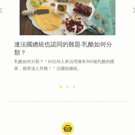
連法國總統也認同的難題‧乳酪如何分
類？
乳酪如何分類？＂叫任何人來治理擁有365種乳酪的國
家，都算強人所難！＂法國前總統...