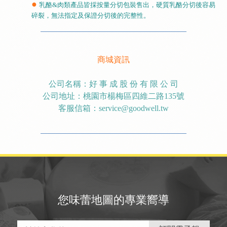
●
乳酪&肉類產品皆採按量分切包裝售出，硬質乳酪分切後容易
碎裂，無法指定及保證分切後的完整性。
商城資訊
公司名稱：好 事 成 股 份 有 限 公 司
公司地址：桃園市楊梅區四維二路
135
號
客服信箱：
service@goodwell.tw
您味蕾地圖的專業嚮導