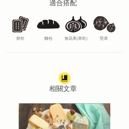
適合搭配
餅乾
麵包
無花果(果乾)
堅果
相關文章