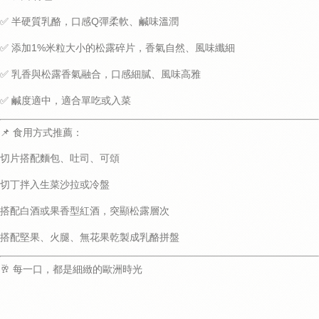
✅
半硬質乳酪
，口感Q彈柔軟、鹹味溫潤
✅ 添加
1%米粒大小的松露碎片
，香氣自然、風味纖細
✅
乳香與松露香氣融合
，口感細膩、風味高雅
✅ 鹹度適中，適合單吃或入菜
📌 食用方式推薦：
切片搭配
麵包、吐司、可頌
切丁拌入
生菜沙拉或冷盤
搭配
白酒或果香型紅酒
，突顯松露層次
搭配堅果、火腿、無花果乾製成乳酪拼盤
🥂 每一口，都是細緻的歐洲時光