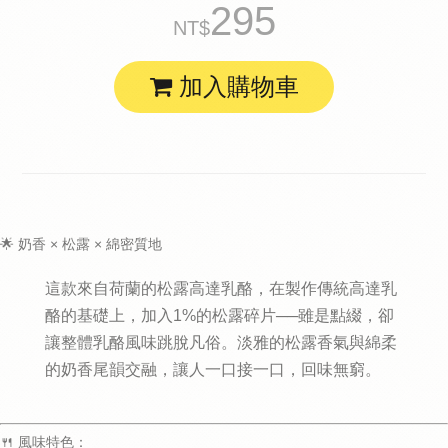
295
加入購物車
🌟 奶香 × 松露 × 綿密質地
這款來自荷蘭的
松露高達乳酪
，在製作傳統高達乳
酪的基礎上，加入1%的松露碎片──雖是點綴，卻
讓整體乳酪風味跳脫凡俗。淡雅的松露香氣與綿柔
的奶香尾韻交融，讓人一口接一口，回味無窮。
🍴 風味特色：