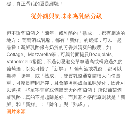
礎，真正憑藉的還是經驗！
從外觀與氣味來為乳酪分級
但不論葡萄酒之「陳年」或乳酪的「熟成」，都有相通的
地方： 葡萄酒或乳酪，都有「新鮮」的選擇，可以一起
品嘗！新鮮乳酪保有奶質的芳香與清爽的酸度，如
Cottage、Mozzarella等，可與前面提及Beaujolais、
Valpolccella搭配，不過切忌避免單寧過高或桶藏過久的
葡萄酒，以免可惜了「新鮮」！ 葡萄酒或乳酪，都可以
期待「陳年」或「熟成」，硬質乳酪通常體積大而份量
重，可較長時間貯存，且會隨著熟成而風味變化，因此可
以選擇一些單寧豐富或酒體宏大的葡萄酒！ 所以葡萄酒
或乳酪，真的不是越陳越好，而其基本搭配原則就是「新
鮮」和「新鮮」；「陳年」與「熟成」。
圖片來源