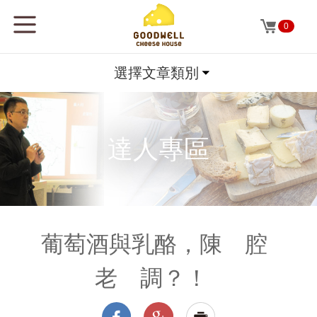
0
選擇文章類別
達人專區
葡萄酒與乳酪，陳 腔
老 調？！