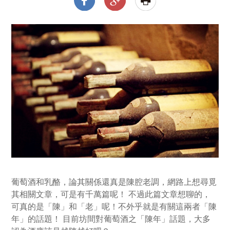
葡萄酒和乳酪，論其關係還真是陳腔老調，網路上想尋覓
其相關文章，可是有千萬篇呢！ 不過此篇文章想聊的，
可真的是「陳」和「老」呢！不外乎就是有關這兩者「陳
年」的話題！ 目前坊間對葡萄酒之「陳年」話題，大多