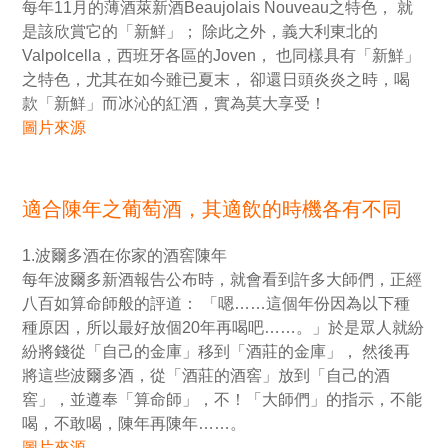
每年11月的薄酒萊新酒Beaujolais Nouveau之特色， 就
是該欣賞它的「新鮮」； 除此之外，義大利東北的
Valpolcella，西班牙各區的Joven， 也同樣具有「新鮮」
之特色，尤其在如今雖已夏末， 卻還日頭炎炎之時，喝
款「新鮮」而冰沁的紅酒，實為莫大享受！
圖片來源
適合陳年之葡萄酒，其適飲的時機各有不同
1.波爾多酒在你家的酒窖陳年
每年波爾多新酒報告公布時，就會看到許多大師們，正經
八百如算命師般的評道： 「嗯……這個年份因為以下種
種原因，所以最好放個20年再喝吧……。」於是眾人就紛
紛將錢從「自己的金庫」移到「酒莊的金庫」， 然後再
將這些波爾多酒，從「酒莊的酒窖」放到「自己的酒
窖」，並遵奉「算命師」，不！「大師們」的指示，不能
喝，不敢喝，陳年再陳年……。
圖片來源