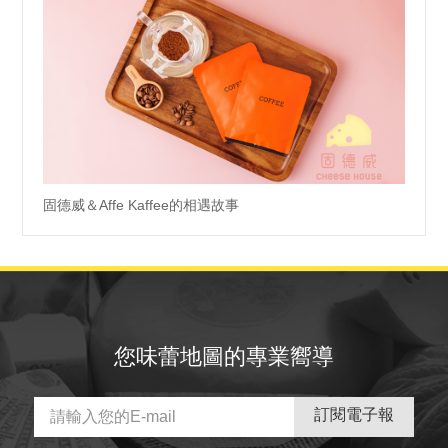
固德威＆Affe Kaffee的相遇故事
您味蕾地圖的專業嚮導