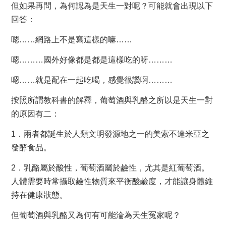
但如果再問，為何認為是天生一對呢？可能就會出現以下
回答：
嗯……網路上不是寫這樣的嘛……
嗯………國外好像都是都是這樣吃的呀………
嗯……就是配在一起吃喝，感覺很讚啊………
按照所謂教科書的解釋，葡萄酒與乳酪之所以是天生一對
的原因有二：
1
．兩者都誕生於人類文明發源地之一的
美索不達米亞
之
發酵食品。
2．乳酪屬於酸性，葡萄酒屬於鹼性，尤其是紅葡萄酒。
人體需要時常攝取鹼性物質來平衡酸鹼度，才能讓身體維
持在健康狀態。
但葡萄酒與乳酪又為何有可能淪為天生冤家呢？