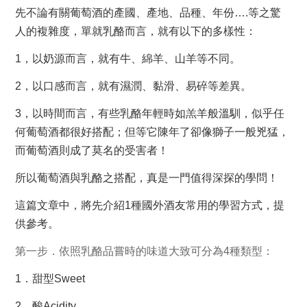
先不論有關葡萄酒的產國、產地、品種、年份….等之驚
人的複雜度，單就乳酪而言，就有以下的多樣性：
1
，以奶源而言，就有牛、綿羊、山羊等不同。
2
，以口感而言，就有濕潤、黏滑、易碎等差異。
3
，以時間而言，有些乳酪年輕時如羔羊般溫馴，似乎任
何葡萄酒都很好搭配；但等它陳年了卻像獅子一般兇猛，
而葡萄酒則成了莫名的受害者！
所以葡萄酒與乳酪之搭配，真是一門值得深探的學問！
這篇文章中，將先介紹1種國外酒友常用的學習方式，提
供參考。
第一步．依照乳酪品嘗時的味道大致可分為4種類型：
1
．甜型Sweet
2
．酸Acidity