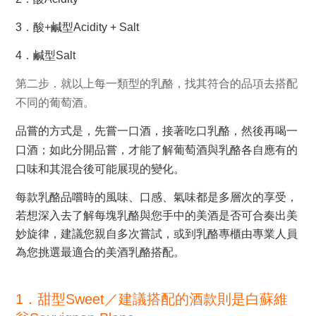
3
．酸+鹹型Acidity + Salt
4
．鹹型Salt
第二步．就以上每一類型的乳酪，找其符合的品項去搭配
不同的葡萄酒。
品嘗的方式是，先嘗一口酒，接著吃口乳酪，然後再喝一
口酒；
如此分開品嘗，才能了解葡萄酒與乳酪各自應有的
口味和其混合後可能展現的變化。
每款乳酪品嚐時的風味、口感、氣味都是多層次的享受，
若想深入去了解每塊乳酪與您手中的美酒是否可合奏出美
妙旋律，建議您親自多次嘗試，或到乳酪專櫃由專業人員
為您挑選最適合的美酒乳酪搭配。
1．甜型Sweet／建議搭配的酒款則是白蘇維