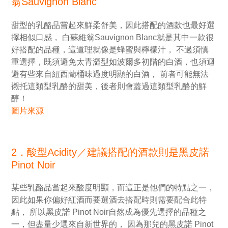
翁Sauvignon Blanc
甜型的乳酪品嘗起來鮮柔舒美，因此搭配的酒款也最好選
擇相似口感， 白蘇維翁Sauvignon Blanc就是其中一款很
好搭配的品種，這道理就像是蜂蜜與檸檬汁， 不過須慎
重選擇，既須避免太青澀型如波爾多初階的白酒，也須迴
避有些來自紐西蘭桶味過度明顯的白酒， 前者可能無法
襯托這類型乳酪的甜美，後者則會蓋過這類型乳酪的鮮
醇！
圖片來源
2．酸型Acidity／建議搭配的酒款則是黑皮諾
Pinot Noir
某些乳酪品嘗起來酸度明顯，而這正是他們的特點之一，
因此如果你偏好紅酒而要選酒去搭配時則需要配合此特
點， 所以黑皮諾 Pinot Noir自然成為優先選擇的品種之
一，但盡量少選來自新世界的， 因為那兒的黑皮諾 Pinot