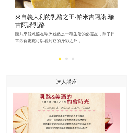
來自義大利的乳酪之王-帕米吉阿諾.瑞
吉阿諾乳酪
圖片來源乳酪在歐洲雖然是一種生活的必需品，除了日
常飲食處處可以看到它的身影之外，.....
達人講座