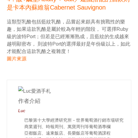
是卡本內蘇維翁Cabernet Sauvignon
這類型乳酪包括藍紋乳酪，品嘗起來頗具有挑戰性的樂
趣，如果這款乳酪是屬於較為年輕的階段， 可選擇Ruby
級的波特Port；但若是已經漸漸熟成，且藍紋的生成越來
越明顯密布， 則波特Port的選擇最好是年份級以上，如此
才能配合這款乳酪之複雜度！
圖片來源
作者介紹
Luc
巴黎第十大學經濟研究所－世界葡萄酒行銷市場研究
商業週刊、時報周刊、萬寶周刊等葡萄酒專欄
亞都飯店、遠東飯店、長榮飯店等葡萄酒課程