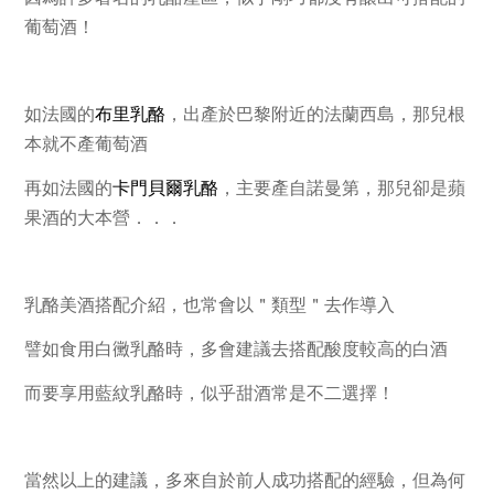
葡萄酒！
如法國的
布里乳酪
，出產於巴黎附近的
法蘭西島
，那兒根
本就不產葡萄酒
再如法國的
卡門貝爾乳酪
，主要產自
諾曼第
，那兒卻是
蘋
果酒
的大本營．．．
乳酪美酒搭配介紹，也常會以
＂
類型＂
去作導入
譬如食用
白黴乳酪
時，多會建議去搭配
酸度較高的白酒
而要享用
藍紋乳酪
時，似乎
甜酒
常是不二選擇！
當然以上的建議，多來自於前人成功搭配的經驗，
但為何