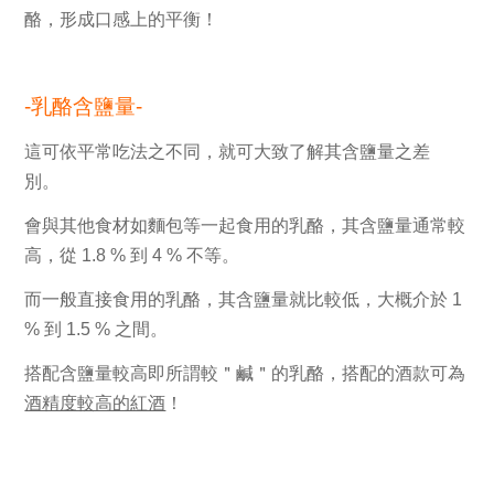
酪，形成口感上的平衡！
-乳酪含鹽量-
這可依平常吃法之不同，就可大致了解其
含鹽量
之差
別。
會與其他食材如麵包等一起食用的乳酪，其
含鹽量
通常較
高，從
1.8 %
到
4 %
不等。
而一般直接食用的乳酪，其
含鹽量
就比較低，大概介於
1
%
到
1.5 %
之間。
搭配
含鹽量
較高即所謂較＂
鹹＂
的乳酪，搭配的酒款可為
酒精度較高的紅酒
！