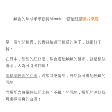
鹹香的熟成米摩勒特Mimolette搭配紅酒
圖片來源
舉一個乍聞相異，其實背後道理相通的例子，就很好了
解：
在日本，
甜甜
的紅豆湯，常會搭配
鹹鹹
的昆布，就是相似
道理，因為可引出
甘味！
酒精度較高的紅酒
，通常口感偏甜，自然就可搭配較
鹹
的
乳酪
而搭配
含鹽量
較低即比較＂
不鹹
＂
的乳酪，搭配的酒款就
可選擇
清爽的白酒
！