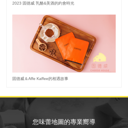
2023 固德威 乳酪&美酒的約會時光
固德威＆Affe Kaffee的相遇故事
您味蕾地圖的專業嚮導