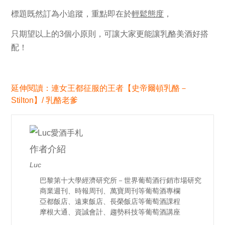
標題既然訂為
小追蹤
，重點即在於
輕鬆態度
，
只期望以上的
3
個小原則，可讓大家更能讓乳酪美酒好搭
配！
延伸閱讀：連女王都征服的王者【史帝爾頓乳酪－
Stilton】/ 乳酪老爹
作者介紹
Luc
巴黎第十大學經濟研究所－世界葡萄酒行銷市場研究
商業週刊、時報周刊、萬寶周刊等葡萄酒專欄
亞都飯店、遠東飯店、長榮飯店等葡萄酒課程
摩根大通、資誠會計、趨勢科技等葡萄酒講座