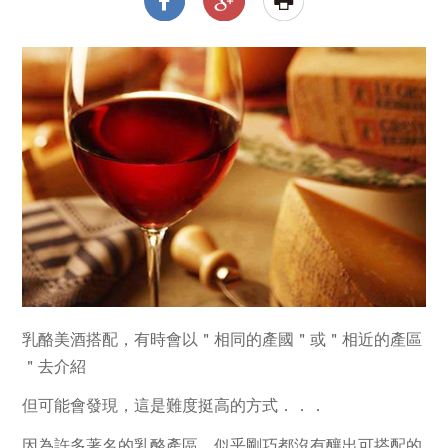
乳酪美酒搭配，有時會以＂
相同的產國＂
或＂
相近的產區
＂
去介紹
但可能會發現，這是難度挺高的方式．．．
因為許多著名的乳酪產區，似乎剛巧都沒有釀出可搭配的