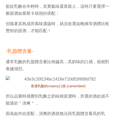
藍紋乳酪
在年輕時，其實氣味還算親人，這時只要選擇一
般甜酒如
慕斯卡
就很好搭配；
但隨著其熟成而風味濃蘊時，就須改選如
晚摘
等酒體比較
豐郁的甜酒，才能匹配！
-乳脂體含
量-
通常乳酪的
乳脂體含量
比例越高，其
奶味
的口感，就相對
會越強烈。
香濃乳酪的creamy口感
(camembert)
所以品嘗時感覺到乳酪之
奶味
相當濃時，所選的酒款就不
能過於
＂
清爽＂
，
因為如作此搭配，
清爽
的酒就無法與
乳脂體含量高
的乳