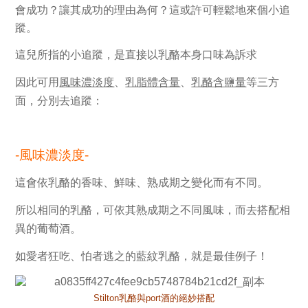
會成功？
讓其成功的理由為何？
這或許可輕鬆地來個小追
蹤。
這兒所指的小追蹤，是直接以乳酪本身口味為訴求
因此可用
風味濃淡度
、
乳脂體含量
、
乳酪含鹽量
等三
方
面，分別去追蹤：
-風味濃淡度-
這會依乳酪的
香味、鮮味、熟成期
之變化而有不同。
所以相同的乳酪，可依其
熟成期
之不同風味，而去搭配相
異的葡萄酒。
如愛者狂吃、怕者逃之的
藍紋乳酪
，就是最佳例子！
Stilton乳酪與port酒的絕妙搭配