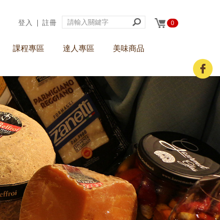
登入
∣
註冊
0
課程專區
達人專區
美味商品