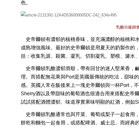
色。
乳酪分級師
史帝爾頓有濃郁的核桃香味，並充滿濃醇的核桃和
成熟增強風味。最好的史帝爾頓是用夏天的奶製作的
括：收集乳源、殺菌、凝乳、切割凝乳、塑模、濾水
史帝爾頓乳酪濃郁滑順，帶有回甘的迷人堅果香，
理。而搭配無花果與
Port
是英國最傳統的吃法，甜味
感。英國人常在飯後來上一塊史帝爾頓與一杯
Port
，
Sherry
酒以及帶甜味的葡萄酒也很適合用來搭配史帝
試試搭配酒體濃郁、味道厚實果味明顯的紅酒，例如
S
史帝爾頓乳酪通常也與芹菜、葡萄或梨子一起食用
餅乾和麵包一起食用，或搭配啤酒、威士忌。而經典