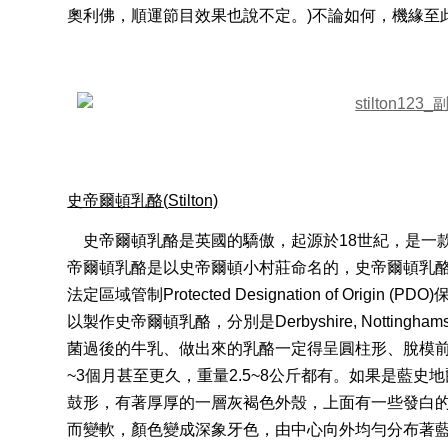
奧利佛，順運節目效果也說不定。)不論如何，機緣至
史帝爾頓乳酪
(
Stilton)
史帝爾頓乳酪是英國的驕傲，起源於
18
世紀，是一
帝爾頓乳酪是以史帝爾頓小村莊命名的，史帝爾頓乳
法定區域管制
Protected Designation of Origin (PDO)
以製作史帝爾頓乳酪，分別是
Derbyshire, Nottingham
菌過後的牛乳、做出來的乳酪一定得呈圓柱形、脫模
~3
個月甚至更久，重量
2.5~8
公斤都有。
如果是藍史地
鼓形，有著厚厚的一層灰褐色外殼，上面有一些發白
而變軟，顏色變成深象牙色，由中心向外均勻分布著