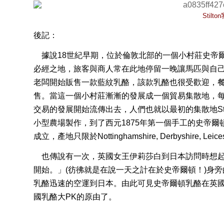
Stil
後記：
據說
18
世紀早期
，
位於倫敦北部的一個小村莊史帝
必經之地，旅客與商人常在此地停留一晚讓馬匹與自
老闆開始販售一款藍紋乳酪，該款乳酪也很受歡迎，
售。
當這一個小村莊漸漸的發展成一個貿易集散地，
交易的發展開始流傳出去，人們也就以最初的集散地
S
小型農場製作，到了西元
1875
年第一個手工的史帝爾
成立，產地只限於
Nottinghamshire, Derbyshire, Leice
也傳說有一次，英國女王伊莉莎白到日本訪問時想
開始。」
(
彷彿就是在說一天之計在於史帝爾頓！
)
身旁
乳酪迅速的空運到日本。由此可見史帝爾頓乳酪在英
國乳酪大
PK
的原由了。