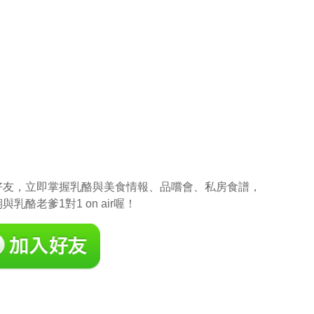
ne@好友，立即掌握乳酪與美食情報、品嚐會、私房食譜，
乳酪老爹1對1 on air喔！