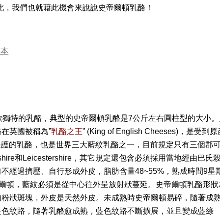
此，我們也就藉此機會來說說史帝爾頓乳酪！
款獨特的乳酪，典型的史帝爾頓乳酪是
7
公斤左右圓柱型的大小。
酪在英國被稱為
”
乳酪之王
”
(King of English Cheeses)
，是受到
原
保護的乳酪，也
是世界三大藍紋乳酪之一，
目前規定只有三個郡
shire
和
Leicestershire
，其它規定還包含必須採用當地經由巴氏
前不經過擠壓、自行形成外皮，
脂肪含量
48~55%
，熟成時間
9
星
爾頓，藍紋必須是從中心往外呈放射狀蔓延
。史帝爾頓乳酪形狀
的粉狀斑塊，外皮是天然外皮。未成熟時史帝爾頓易碎，隨著成
藍色紋路，隨著乳酪愈成熟，藍色紋路不斷擴展，並且變成藍綠