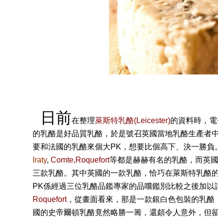
日前
在整理
萊斯特乳酪(Leicester)
的資料時，電
的乳酪是好品質乳酪，於是號召英國當地乳酪生產者
要和法國的乳酪來個大PK，想要比個高下、決一勝負。法國用來P
Iraty
,
Comte
,
Roquefort
等都是赫赫有名的乳酪，而英
三款乳酪。其中英國的一款乳酪，恰巧在萊斯特乳酪的介紹
PK係經過三位乳酪品鑑專家的品嚐鑑別比較之後加以
Roquefort
，從畫面看來，那是一款銀白色包裝的乳酪
國的史帝爾頓乳酪竟然略勝一籌，還頗令人意外，但卻