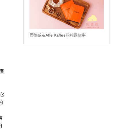
固德威＆Affe Kaffee的相遇故事
產
，
其它
的
英
廚