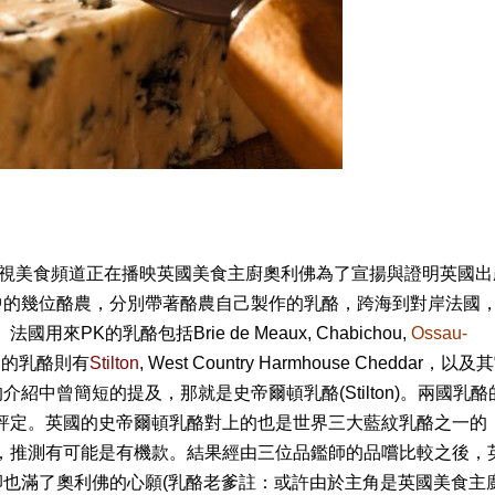
視美食頻道正在播映英國美食主廚奧利佛為了宣揚與證明英國出
中的幾位酪農，分別帶著酪農自己製作的乳酪，跨海到對岸法國
K的乳酪包括Brie de Meaux, Chabichou,
Ossau-
國的乳酪則有
Stilton
, West Country Harmhouse Cheddar，以及
中曾簡短的提及，那就是史帝爾頓乳酪(Stilton)。兩國乳酪
評定。英國的史帝爾頓乳酪對上的也是世界三大藍紋乳酪之一的
，推測有可能是有機款。結果經由三位品鑑師的品嚐比較之後，
也滿了奧利佛的心願(乳酪老爹註：或許由於主角是英國美食主