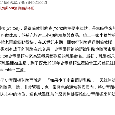
ton乳酪與port酒的絕妙搭配
爾頓
(Stilton)
，
是從倫敦到約克
(York)
的主要中繼站
，是當時往來
己略做休息，並補充旅途上必須的糧草與食品。
鎮上一家小餐館
餐館老闆腦筋動得快，在
18
世紀中期，開始把乳酪運送到倫敦販
每週都有成千的乳酪在此交易，史帝爾頓鎮的藍黴乳酪也隨著市
tilton
史帝爾頓村來為這種廣受歡迎的乳酪命名。
最初，乳酪都
頓乳酪開始生產，到了西元
1910
年史帝爾頓生產協會正式登記註
stershire
三處。
起了史帝爾頓乳酪而說道：「如果少了史帝爾頓乳酪，一天就無
的隨扈一聽，非常緊張，也非常緊急的通知英國國內，將史帝爾
國人心中的地位。這也就難怪為什麼奧利佛要推出史帝爾頓來和