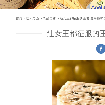
首頁
達人專區
乳酪老爹
連女王都征服的王者-史帝爾頓乳酪S
連女王都征服的王者