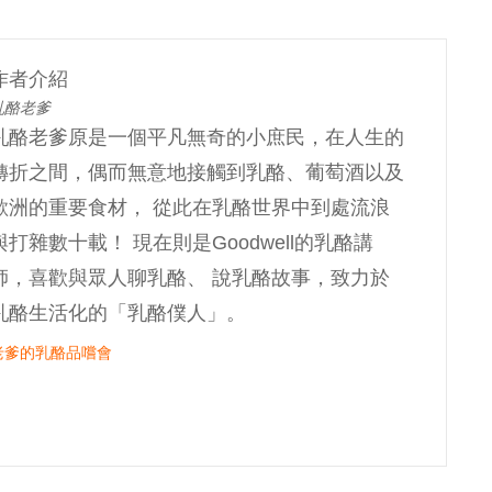
作者介紹
乳酪老爹
乳酪老爹原是一個平凡無奇的小庶民，在人生的
轉折之間，偶而無意地接觸到乳酪、葡萄酒以及
歐洲的重要食材， 從此在乳酪世界中到處流浪
與打雜數十載！ 現在則是Goodwell的乳酪講
師，喜歡與眾人聊乳酪、 說乳酪故事，致力於
乳酪生活化的「乳酪僕人」。
老爹的乳酪品嚐會