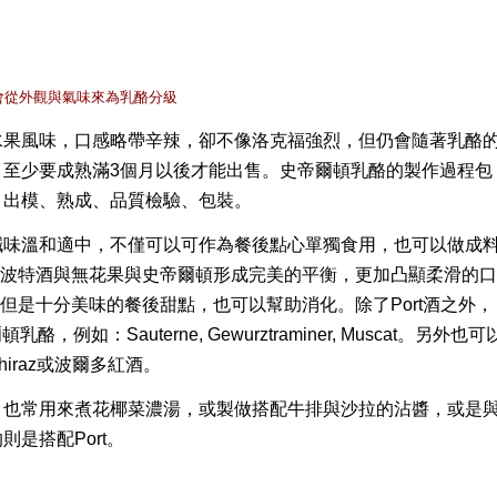
會從外觀與氣味來為乳酪分級
水果風味，口感略帶辛辣，卻不像洛克福強烈，但仍會隨著乳酪
，至少要成熟滿
3
個月以後才能出售。
史帝爾頓乳酪的製作過程包
、出模、熟成、品質檢驗、包裝。
鹹味溫和適中，不僅可以
可作為餐後點心
單獨食用，也可以做成
的波特酒與無花果與史帝爾頓形成完美的平衡，更加凸顯柔滑的
不但是十分美味的餐後甜點，也可以幫助消化。除了
Port
酒之外，
爾頓乳酪，例如：
Sauterne, Gewurztraminer, Muscat
。另外也可
hiraz
或波爾多紅酒。
，也常用來煮花椰菜濃湯，或製做搭配牛排與沙拉的沾醬，或是
的則是搭配
Port
。