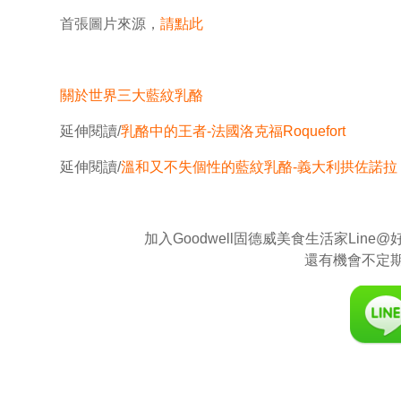
首張圖片來源，
請點此
關於世界三大藍紋乳酪
延伸閱讀/
乳酪中的王者-法國洛克福Roquefort
延伸閱讀/
溫和又不失個性的藍紋乳酪-義大利拱佐諾拉
加入Goodwell固德威美食生活家Li
還有機會不定期與