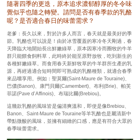
隨著四季的更迭，原本追求濃郁醇厚的冬令味
覺似乎也隨之轉變。請問是否有春季款的乳酪
呢？是否適合春日的味蕾需求？
老爹：長久以來，對於許多人而言，春天就是最美好的季
節。乳酪也可以說是！由於冰雪覆蓋的寒冷冬天剛過，春
天降臨大地開始長出鮮嫩綠草，原本因寒冷而圈牧的牛羊
群只能餵食飼料草，此時終於能至原野放牧，吃到新生的
各種鮮嫩綠草。而食用春天新鮮牧草的牛羊群所生產的乳
源，再經過適合短時間即可熟成的乳酪種類，就適合春季
來品嚐享用。例如：聖莫爾(Saint-Maure de Touraine)、
巴儂(Banon)、康門貝爾(Camembert)、布利(Brie)、帕芙
菲諾(Pave d’Affinois)、布瑞比爾(Brebiou)。
這幾款乳酪的風味皆是偏清爽溫和，即使是像Brebiou、
Banon、Saint-Maure de Touraine等羊乳酪也是屬清新中
帶點微酸的風味，並擁有細緻的口感，應是有符合大眾的
春季味蕾需求。