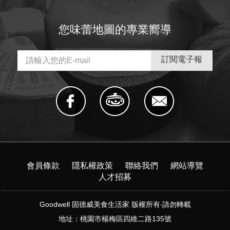
您味蕾地圖的專業嚮導
會員條款
隱私權政策
聯絡我們
網站導覽
人才招募
Goodwell 固德威美食生活家 版權所有‧請勿轉載
地址：桃園市楊梅區四維二路135號