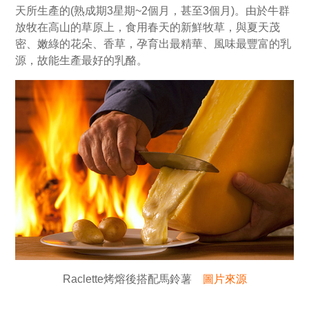
天所生產的(熟成期3星期~2個月，甚至3個月)。由於牛群
放牧在高山的草原上，食用春天的新鮮牧草，與夏天茂
密、嫩綠的花朵、香草，孕育出最精華、風味最豐富的乳
源，故能生產最好的乳酪。
Raclette烤熔後搭配馬鈴薯
圖片來源