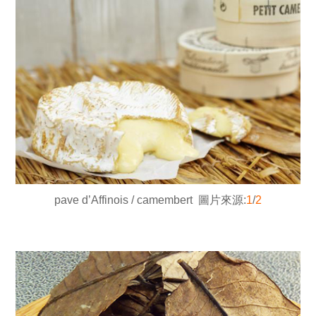
pave d’Affinois / camembert 圖片來源:
1
/
2