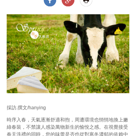
採訪.撰文/hanying
時序入春，天氣逐漸舒適和煦，周遭環境也悄悄地換上嫩
綠春裝，不禁讓人感染萬物新生的愉悅之感。在視覺接受
春天洗禮的同時，您的味蕾是否也從對寒冬濃郁的依賴中