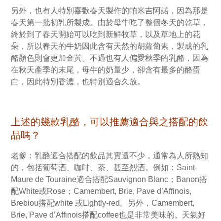
另外，也有人特別喜歡春天製作的帕米吉阿諾，因為那是
春天第一批初乳所製成。由於母牛吃了整個冬天的乾草，
終於到了春天開始可以吃到新鮮牧草，以及草地上的花
朵，所以春天的牛奶因此含有天然的胡蘿蔔素，製成的乳
酪顏色則會更加金黃。不過也有人偏愛秋季的乳酪，因為
在秋天產季的末尾，母牛的奶量少，卻含有最多的酪蛋
白，因此特別香濃，也特別適合久放。
上述的幾款乳酪，可以推薦適合與之搭配的飲
品嗎？
老爹：乳酪適合搭配的飲品其實還不少，通常為人所熟知
的，包括葡萄酒、咖啡、茶、甚至烈酒。例如：Saint-
Maure de Touraine適合搭配Sauvignon Blanc；Banon搭
配White或Rose；Camembert, Brie, Pave d’Affinois,
Brebiou搭配white 或Lightly-red。另外，Camembert,
Brie, Pave d’Affinois搭配coffee也是非常美味的。天氣好