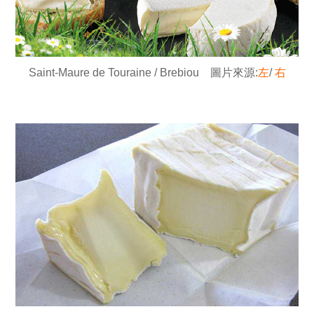
Saint-Maure de Touraine / Brebiou 圖片來源:
左
/
右