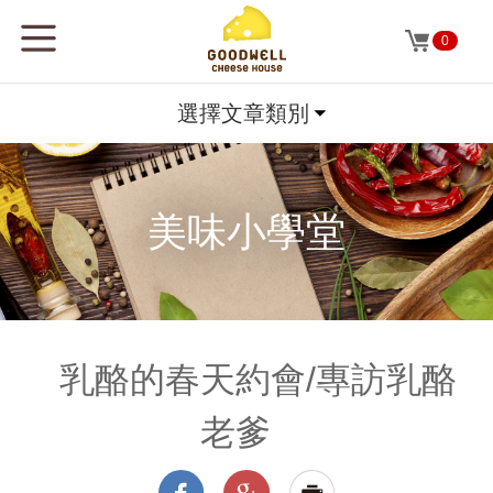
0
選擇文章類別
美味小學堂
乳酪的春天約會/專訪乳酪
老爹