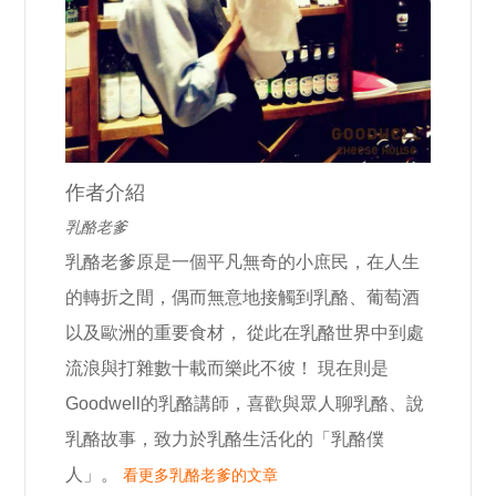
作者介紹
乳酪老爹
乳酪老爹原是一個平凡無奇的小庶民，在人生
的轉折之間，偶而無意地接觸到乳酪、葡萄酒
以及歐洲的重要食材， 從此在乳酪世界中到處
流浪與打雜數十載而樂此不彼！ 現在則是
Goodwell的乳酪講師，喜歡與眾人聊乳酪、說
乳酪故事，致力於乳酪生活化的「乳酪僕
人」。
看更多乳酪老爹的文章