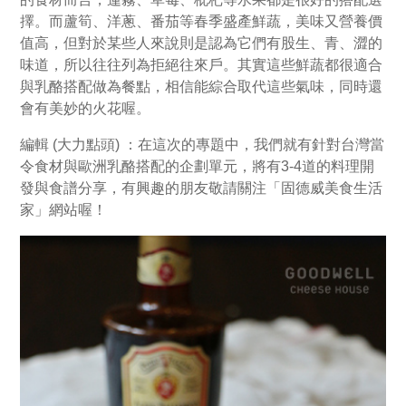
擇。而蘆筍、洋蔥、番茄等春季盛產鮮蔬，美味又營養價
值高，但對於某些人來說則是認為它們有股生、青、澀的
味道，所以往往列為拒絕往來戶。其實這些鮮蔬都很適合
與乳酪搭配做為餐點，相信能綜合取代這些氣味，同時還
會有美妙的火花喔。
編輯 (大力點頭) ：在這次的專題中，我們就有針對台灣當
令食材與歐洲乳酪搭配的企劃單元，將有3-4道的料理開
發與食譜分享，有興趣的朋友敬請關注「固德威美食生活
家」網站喔！