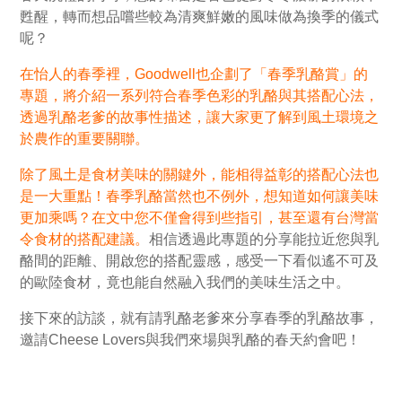
甦醒，轉而想品嚐些較為清爽鮮嫩的風味做為換季的儀式
呢？
在怡人的春季裡，Goodwell也企劃了「春季乳酪賞」的
專題，將介紹一系列符合春季色彩的乳酪與其搭配心法，
透過乳酪老爹的故事性描述，讓大家更了解到風土環境之
於農作的重要關聯。
除了風土是食材美味的關鍵外，能相得益彰的搭配心法也
是一大重點！春季乳酪當然也不例外，想知道如何讓美味
更加乘嗎？在文中您不僅會得到些指引，甚至還有台灣當
令食材的搭配建議。
相信透過此專題的分享能拉近您與乳
酪間的距離、開啟您的搭配靈感，感受一下看似遙不可及
的歐陸食材，竟也能自然融入我們的美味生活之中。
接下來的訪談，就有請乳酪老爹來分享春季的乳酪故事，
邀請Cheese Lovers與我們來場與乳酪的春天約會吧！