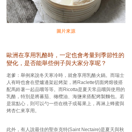
圖片來源
歐洲在享用乳酪時，一定也會考量到季節性的
變化，是否能舉些例子與大家分享呢？
老爹：舉例來說冬天寒冷時，就會享用乳酪火鍋。而瑞士
人有時也會在壁爐邊架起烤架，將Raclette切面烤熔後搭
配馬鈴薯一起品嚐等等。而Ricotta是夏天常品嚐與使用的
乳酪，特別是將蕃茄、橄欖油、海鹽來搭配烤製麵包。若
是當點心，則可以勺一些在桃子或莓果上，再淋上蜂蜜與
烤杏仁來享用。
此外，有人說最佳的聖奈克特(Saint Nectaire)是夏天與秋