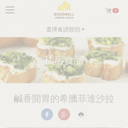
0
選擇食譜類別
私房食譜
鹹香開胃的希臘菲達沙拉