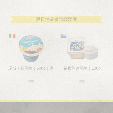
夏日消暑食譜輕鬆做
瑪斯卡邦乳酪｜500g｜盒
希臘菲達乳酪｜100g
330
235