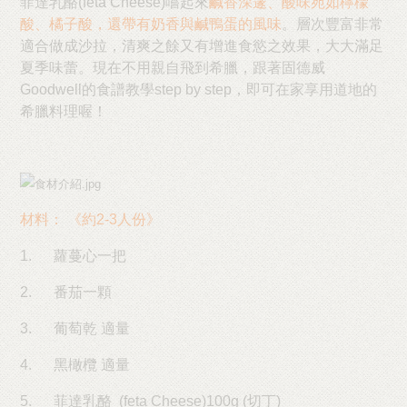
菲達乳酪(feta Cheese)嚐起來
鹹香深邃、酸味宛如檸檬
酸、橘子酸，還帶有奶香與鹹鴨蛋的風味
。層次豐富非常
適合做成沙拉，清爽之餘又有增進食慾之效果，大大滿足
夏季味蕾。現在不用親自飛到希臘，跟著固德威
Goodwell的食譜教學step by step，即可在家享用道地的
希臘料理喔！
材料：
《約
2-3
人份》
1.
蘿蔓心一把
2.
番茄一顆
3.
葡萄乾
適量
4.
黑橄欖
適量
5.
菲達乳酪
(feta Cheese)100g (
切丁
)