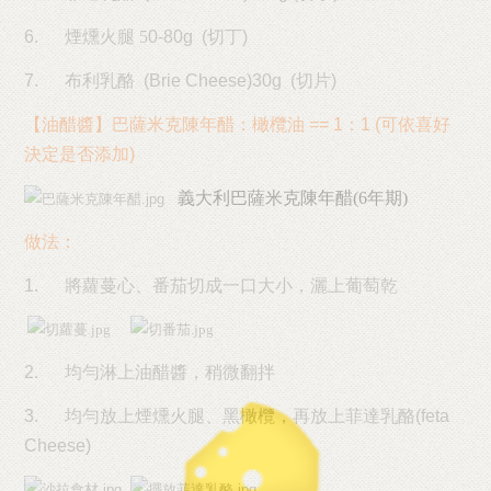
6.
煙燻火腿 5
0-80g (
切丁
)
7.
布利乳酪
(Brie Cheese)30g (
切片
)
【油醋醬】
巴薩米克陳年醋：橄欖油
== 1
：
1 (
可依喜好
決定是否添加
)
義大利
巴薩米克陳年醋(6年期)
做法：
1.
將蘿蔓心、番茄切成一口大小，灑上葡萄乾
2.
均勻淋上油醋醬，稍微翻拌
3.
均勻放上煙燻火腿、黑橄欖，再放上菲達乳酪
(feta
Cheese)