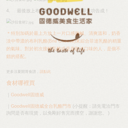
4.
最後放上布利乳酪
(Brie Cheese)
即大功告成！
＊特別加碼於最上方放上一片
口感微鹹、清爽溫和，
奶香
淡中帶濃的布利乳酪
(Brie Cheese)
來綜合菲達乳酪的稍重
的氣味。對於初次接觸乳酪或是喜歡淡口味的人，是個不
錯的搭配。
更多涼夏開胃食譜，
請點此
食材哪裡買
｜
Goodwell固德威
｜
Goodwell固德威全台乳酪門市
(小提醒：請先電洽門市
詢問是否有現貨，以免剛好售完而撲空，謝謝您。 )