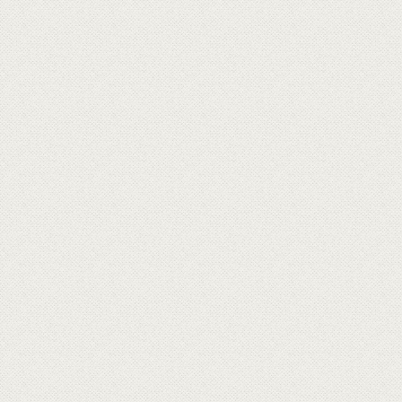
2.馬自瑞拉乳酪(Mozzar