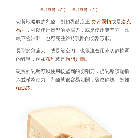
圖片來源（左）
圖片來源（右）
切質地略脆的乳酪（例如乳酪之王-
史蒂爾頓
或是
洛克
福
），
可以使用長型的薄扁刀，或是使用簍空刀，比
較不會沾黏，也可完整維持乳酪的切割形狀。
長型的薄扁刀，或是簍空刀，也很適合用來切割軟質
的乳酪，例如
布利
或是
康門貝爾。
硬質的乳酪可以使用較堅固的切割刀，從乳酪頂端插
入並稍為使力，乳酪就很容易切開，裂成碎塊，例如
帕瑪森
。