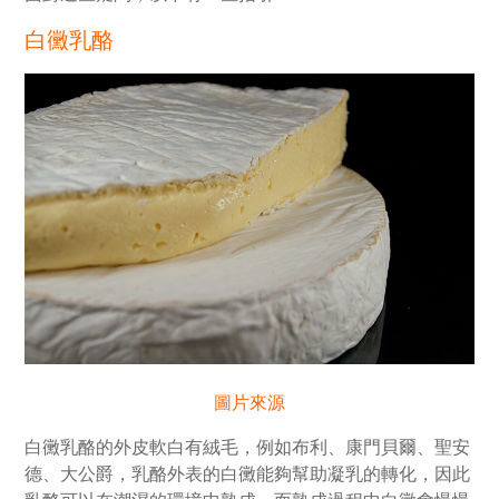
白黴乳酪
圖片來源
白黴乳酪的外皮軟白有絨毛，例如布利、康門貝爾、聖安
德、大公爵，乳酪外表的白黴能夠幫助凝乳的轉化，因此