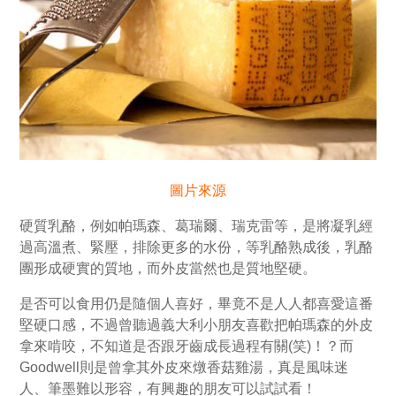
圖片來源
硬質乳酪，例如帕瑪森、葛瑞爾、瑞克雷等，是將凝乳經
過高溫煮、緊壓，排除更多的水份，等乳酪熟成後，乳酪
團形成硬實的質地，而外皮當然也是質地堅硬。
是否可以食用仍是隨個人喜好，畢竟不是人人都喜愛這番
堅硬口感，不過曾聽過義大利小朋友喜歡把帕瑪森的外皮
拿來啃咬，不知道是否跟牙齒成長過程有關(笑)！？而
Goodwell則是曾拿其外皮來燉香菇雞湯，真是風味迷
人、筆墨難以形容，有興趣的朋友可以試試看！