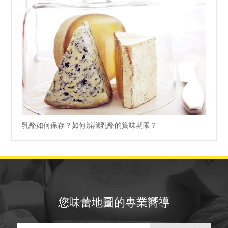
乳酪如何保存？如何辨識乳酪的賞味期限？
您味蕾地圖的專業嚮導