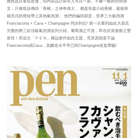
雖然題目看似普通，但內容設計卻令人耳目一新。不像一般的坊間酒
文，只會歌詠傳頌「香檳」之神奇偉大， 都是長篇介紹香檳，最後再
補充式的簡短帶上其他氣泡酒； 他們的編排卻是，世界三大氣泡酒
Franciacorta + Cava + Champagne 同步到位! 第一次看到如此大器且
完整的將三款頂級氣泡酒並列介紹。葡萄酒之可貴，即在於其無窮之豐
富性！而這次「ＰＥＮ」雜誌會作如此主題，究其原因是不論
Franciacorta或Cava，其釀造水平早已與Champagne並駕齊驅!