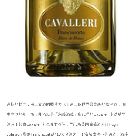
這期的封面，用三支酒的照片去代表這三個世界最高級的氣泡酒， 圖
中左側的那一瓶，剛巧就是「戀義酒藏」所代理的Cavalleri 卡法瑞里
酒莊！其實Cavalleri卡法瑞里酒莊，早已為英國葡萄酒大師Hugh
Johnson 譽為Franciacorta的10大名酒之一！當然成功不是偶然，酒莊