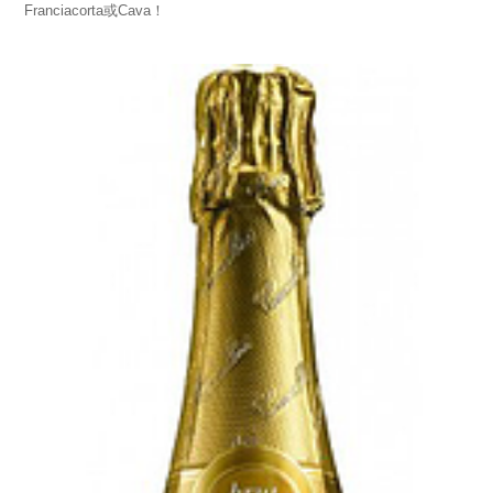
Franciacorta或Cava！