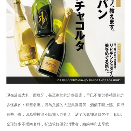
現在於義大利、西班牙，甚至歐陸的許多國家，早已不耐於香檳區的許
多怪象如：有些名廠，因為貪婪的大型集團購併，酒價不斷上漲。抑或
有些小廠，因為香檳區不斷擴大而劃入，沾了名氣卻酒質欠佳！ 因此
全球許多不崇尚名牌，卻追求好酒的消費者，紛紛轉向去享飲