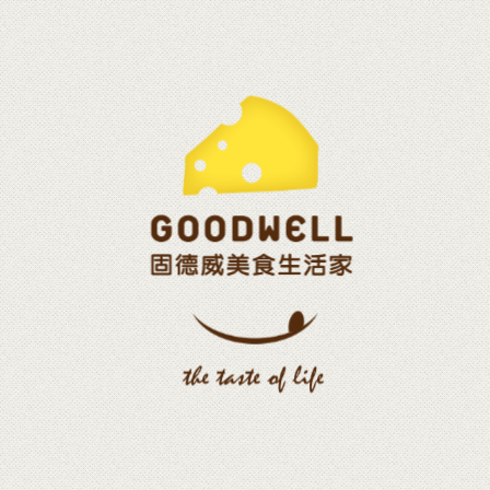
無資料
載入更多
您味蕾地圖的專業嚮導