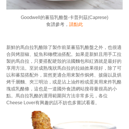
Goodwell的蕃茄乳酪盤-卡普列茲(Caprese)
食譜參考，
請點此
新鮮的馬自拉乳酪除了製作前菜蕃茄乳酪盤之外，也很適
合與烤甜椒、鯷魚和橄欖油搭配。如果是新鮮且用手工拉
製的馬自拉，只要搭配硬殼的法國麵包和紅酒就是最好的
享用方法。至於成熟塊狀馬自拉的拉絲效果很好，除了可
以和蕃茄搭配外，當然更適合用來製作焗烤、披薩以及烘
烤千層麵、夾三明治，或是沾上油炸粉或蛋黃用來炸乳酪
塊或乳酪條，這也是一道國外食譜網站搜尋量很高的小
點。馬自拉乳酪的運用範圍與方法非常多元，各位
Cheese Lover有興趣的話不妨也多嘗試看看。