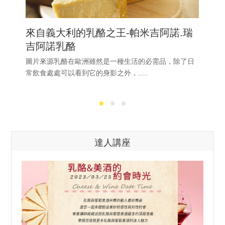
來自義大利的乳酪之王-帕米吉阿諾.瑞
吉阿諾乳酪
圖片來源乳酪在歐洲雖然是一種生活的必需品，除了日
常飲食處處可以看到它的身影之外，.....
達人講座