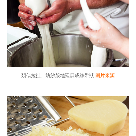
類似拉扯、紡紗般地延展成絲帶狀
圖片來源