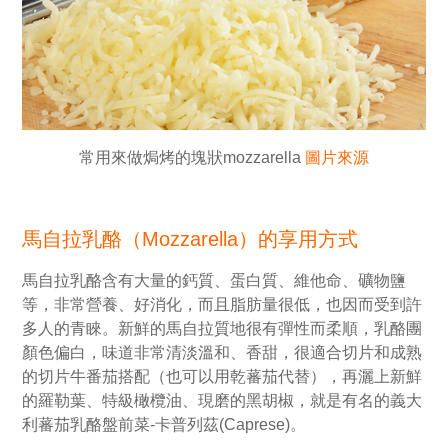
常用來做焗烤的塊狀mozzarella
圖片來源
馬自拉乳酪（Mozzarella）的享用方式
馬自拉乳酪含有大量的鈣質、蛋白質、維他命、礦物鹽
等，非常營養、好消化，而且脂肪量很低，也因而受到許
多人的青睞。新鮮的馬自拉質地很有彈性而柔順，乳酪團
顏色偏白，味道非常清淡溫和、香甜，很適合切片和成熟
的切片牛番茄搭配（也可以用乾蕃茄代替），再灑上新鮮
的羅勒葉、特級橄欖油、現磨的黑胡椒，就是有名的義大
利蕃茄乳酪盤前菜-卡普列茲(Caprese)。