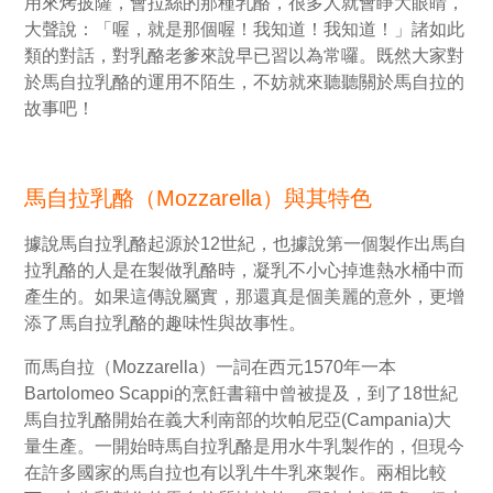
用來烤披薩，會拉絲的那種乳酪，很多人就會睜大眼睛，
大聲說：「喔，就是那個喔！我知道！我知道！」諸如此
類的對話，對乳酪老爹來說早已習以為常囉。既然大家對
於馬自拉乳酪的運用不陌生，不妨就來聽聽關於馬自拉的
故事吧！
馬自拉乳酪（Mozzarella）與其特色
據說馬自拉乳酪起源於12世紀，也據說第一個製作出馬自
拉乳酪的人是在製做乳酪時，凝乳不小心掉進熱水桶中而
產生的。如果這傳說屬實，那還真是個美麗的意外，更增
添了馬自拉乳酪的趣味性與故事性。
而馬自拉（Mozzarella）一詞在西元1570年一本
Bartolomeo Scappi的烹飪書籍中曾被提及，到了18世紀
馬自拉乳酪開始在義大利南部的坎帕尼亞(Campania)大
量生產。一開始時馬自拉乳酪是用水牛乳製作的，但現今
在許多國家的馬自拉也有以乳牛牛乳來製作。兩相比較