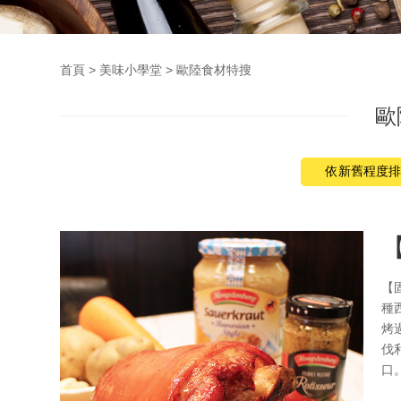
首頁
美味小學堂
歐陸食材特搜
歐
【
種
烤
伐
口。