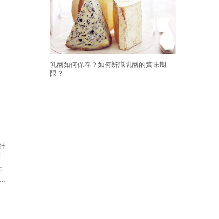
乳酪如何保存？如何辨識乳酪的賞味期
限？
肝
乎
上
.