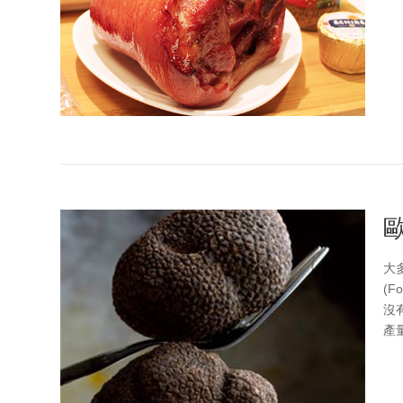
歐
大
(F
沒
產