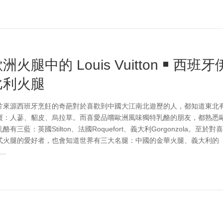
洲火腿中的 Louis Vuitton ￭ 西班牙
比利火腿
片來源西班牙烹飪的奇葩對於喜歡到中國大江南北遊歷的人，都知道東北
寶：人蔘、貂皮、烏拉草。而喜愛品嚐歐洲風味獨特乳酪的朋友，都熟悉
酪有三藍：英國Stilton、法國Roquefort、義大利Gorgonzola。至於對
式火腿的愛好者，也會知道世界有三大名腿：中國的金華火腿、義大利的
...