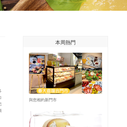
本周熱門
多
加
與您相約新門市
巴
順