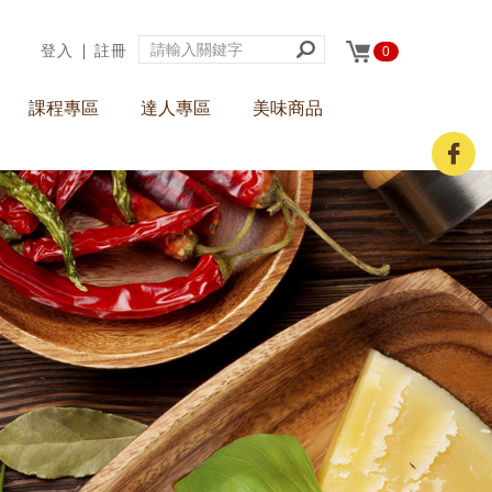
登入
∣
註冊
0
課程專區
達人專區
美味商品