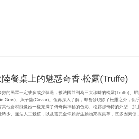
陸餐桌上的魅惑奇香‧松露(Truffe)
多數的民眾一定或多或少聽過，被法國並列為三大珍味的松露(Truffe)、肥
oie Gras)、魚子醬(Caviar)。但再深入了解，即會發現除了松露之外，似
有其他食材能像她一樣充滿了傳奇與神秘的色彩。松露那奇特的外型，加
量稀少、無法人工栽植，以及需完全仰賴野生動物來採集等，眾多因素使....