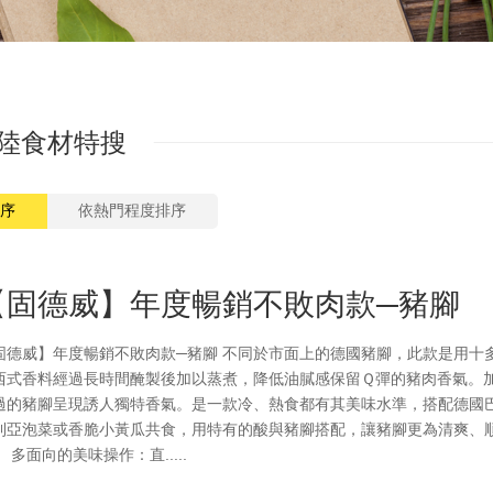
陸食材特搜
【固德威】年度暢銷不敗肉款─豬腳
固德威】年度暢銷不敗肉款─豬腳 不同於市面上的德國豬腳，此款是用十
西式香料經過長時間醃製後加以蒸煮，降低油膩感保留Ｑ彈的豬肉香氣。
過的豬腳呈現誘人獨特香氣。是一款冷、熱食都有其美味水準，搭配德國
利亞泡菜或香脆小黃瓜共食，用特有的酸與豬腳搭配，讓豬腳更為清爽、
 多面向的美味操作：直.....