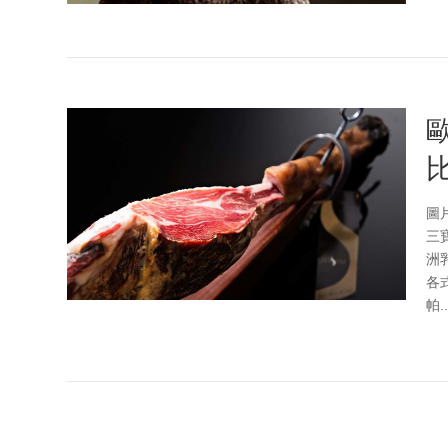
歐
圖
三
洲乳
各
帕..