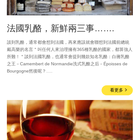
法國乳酪，新鮮兩三事…….
談到乳酪，通常都會想到法國，再來應該就會聯想到法國前總統
戴高樂的名言＂叫任何人來治理擁有365種乳酪的國家，都算強人
所難！＂談到法國乳酪，也通常會提到幾款知名乳酪：白黴乳酪
之王－Camembert de Normandie洗式乳酪之后－Époisses de
Bourgogne然後呢？.....
看更多