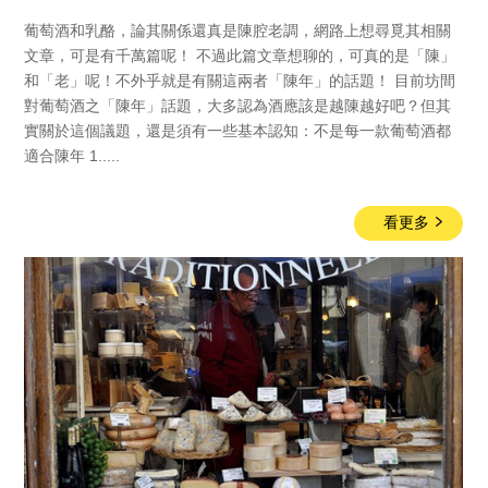
葡萄酒和乳酪，論其關係還真是陳腔老調，網路上想尋覓其相關
文章，可是有千萬篇呢！ 不過此篇文章想聊的，可真的是「陳」
和「老」呢！不外乎就是有關這兩者「陳年」的話題！ 目前坊間
對葡萄酒之「陳年」話題，大多認為酒應該是越陳越好吧？但其
實關於這個議題，還是須有一些基本認知：不是每一款葡萄酒都
適合陳年 1.....
看更多