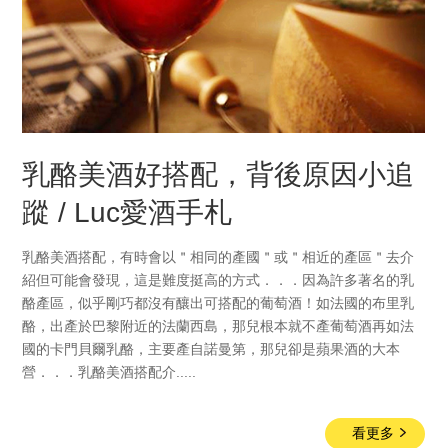
乳酪美酒好搭配，背後原因小追
蹤 / Luc愛酒手札
乳酪美酒搭配，有時會以＂相同的產國＂或＂相近的產區＂去介
紹但可能會發現，這是難度挺高的方式．．．因為許多著名的乳
酪產區，似乎剛巧都沒有釀出可搭配的葡萄酒！如法國的布里乳
酪，出產於巴黎附近的法蘭西島，那兒根本就不產葡萄酒再如法
國的卡門貝爾乳酪，主要產自諾曼第，那兒卻是蘋果酒的大本
營．．．乳酪美酒搭配介.....
看更多