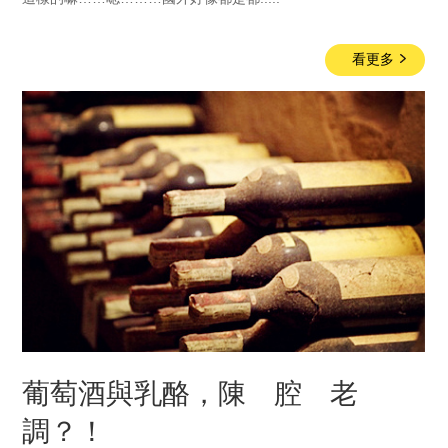
看更多
葡萄酒與乳酪，陳 腔 老
調？！