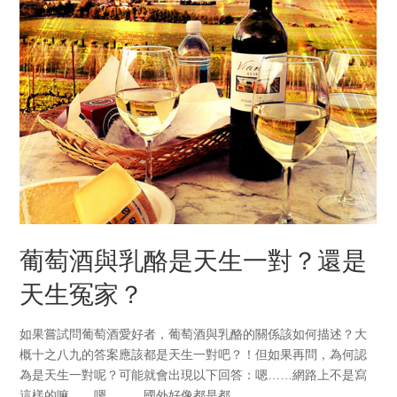
葡萄酒與乳酪是天生一對？還是
天生冤家？
如果嘗試問葡萄酒愛好者，葡萄酒與乳酪的關係該如何描述？大
概十之八九的答案應該都是天生一對吧？！但如果再問，為何認
為是天生一對呢？可能就會出現以下回答：嗯……網路上不是寫
這樣的嘛……嗯………國外好像都是都.....