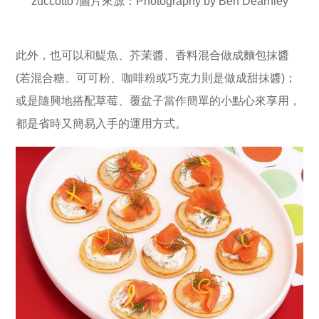
zuccotto /圖片來源：Photography by Ben Dearnley
此外，也可以和鯷魚、芥茉醬、香料混合做成麵包抹醬
(若混合糖、可可粉、咖啡粉或巧克力則是做成甜抹醬)；
或是隨興地搭配草莓、覆盆子當作簡單的小點心來享用，
都是省時又簡易入手的運用方式。