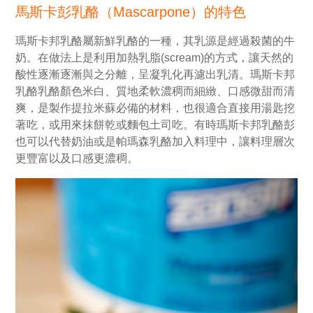
馬斯卡彭乳酪（Mascarpone）的特色
瑪斯卡邦乳酪屬新鮮乳酪的一種，其乳源是經過殺菌的牛
奶。在做法上是利用加熱乳脂(scream)的方式，讓天然的
酸性逐漸逐漸與之分離，呈凝乳化再濾出乳清。瑪斯卡邦
乳酪乳酪顏色米白、質地柔軟濃稠而細緻、口感微甜而清
爽，是製作提拉米蘇必備的材料，也很適合直接用湯匙挖
著吃，或用來抹餅乾或麵包土司吃。有時瑪斯卡邦乳酪彭
也可以代替奶油或是帕瑪森乳酪加入料理中，讓料理層次
更豐富以及口感更濃稠。