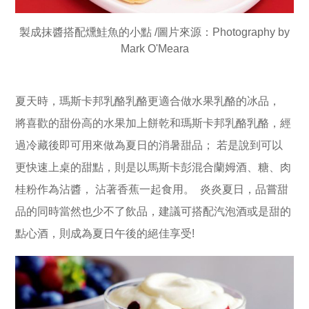
製成抹醬搭配燻鮭魚的小點 /圖片來源：Photography by
Mark O'Meara
夏天時，瑪斯卡邦乳酪乳酪更適合做水果乳酪的冰品，
將喜歡的甜份高的水果加上餅乾和瑪斯卡邦乳酪乳酪，經
過冷藏後即可用來做為夏日的消暑甜品； 若是說到可以
更快速上桌的甜點，則是以馬斯卡彭混合蘭姆酒、糖、肉
桂粉作為沾醬， 沾著香蕉一起食用。 炎炎夏日，品嘗甜
品的同時當然也少不了飲品，建議可搭配汽泡酒或是甜的
點心酒，則成為夏日午後的絕佳享受!