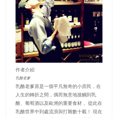
作者介紹
乳酪老爹
乳酪老爹原是一個平凡無奇的小庶民，在
人生的轉折之間，偶而無意地接觸到乳
酪、葡萄酒以及歐洲的重要食材， 從此在
乳酪世界中到處流浪與打雜數十載！ 現在