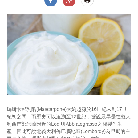
瑪斯卡邦乳酪(Mascarpone)大約起源於16世紀末到17世
紀初之間，而歷史可以追溯至12世紀，據說最早是在義大
利西南部米蘭附近的Lodi與Abbiategrasso之間製作生
產，因此可說北義大利倫巴底地區(Lombardy)為早期的主