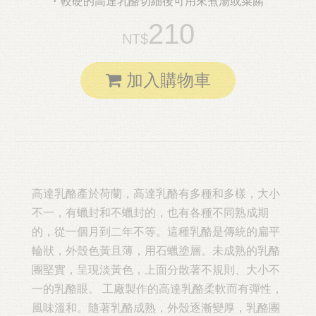
較硬的高達乳酪切細後可用來煮湯或菜餚
210
加入購物車
高達乳酪產於荷蘭，高達乳酪有多種和多樣，大小
不一，有蠟封和不蠟封的，也有各種不同熟成期
的，從一個月到二年不等。這種乳酪是傳統的扁平
輪狀，外殼色黃且薄，用石蠟塗層。未成熟的乳酪
團堅實，呈現淡黃色，上面分散著不規則、大小不
一的乳酪眼。 工廠製作的高達乳酪柔軟而有彈性，
風味溫和。隨著乳酪成熟，外殼逐漸變厚，乳酪團