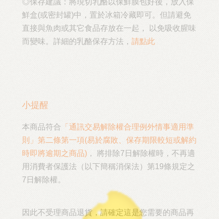
◎保存建議：將現切乳酪以保鮮膜包好後，放入保
鮮盒(或密封罐)中，置於冰箱冷藏即可。但請避免
直接與魚肉或其它食品存放在一起， 以免吸收腥味
而變味。詳細的乳酪保存方法，
請點此
小提醒
本商品符合
「通訊交易解除權合理例外情事適用準
則」第二條第一項(易於腐敗、保存期限較短或解約
時即將逾期之商品)
， 將排除7日解除權時，不再適
用消費者保護法（以下簡稱消保法）第19條規定之
7日解除權。
因此不受理商品退貨，請確定這是您需要的商品再