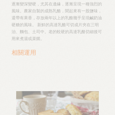
逐漸變深變硬，尤其在邊緣，逐漸呈現一種強烈的
風味。農家自製的成熟乳酪，聞起來有一股鹽味，
還帶有果香，存放兩年以上的乳酪幾乎呈現鹹奶油
硬糖的風味。 新鮮的高達乳酪可切成片夾在三明
治、麵包、土司中。老的較硬的高達乳酪切細後可
用來煮湯或菜餚。
相關運用