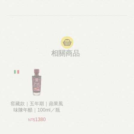
相關商品
窖藏款｜五年期｜蘋果風
味陳年醋｜100ml／瓶
1380