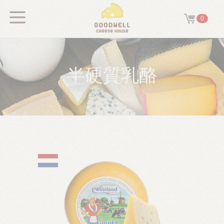
0
半硬質乳酪