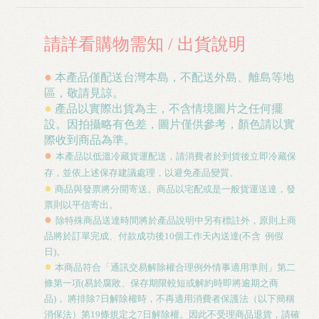
請詳看購物需知
/
出貨說明
●
本產品僅配送台灣本島，不配送外島、離島等地
區，敬請見諒。
●
產品以實際出貨為主，不含情境圖片之任何擺
設。因拍攝略有色差，圖片僅供參考，顏色請以實
際收到商品為準。
●
本產品以低溫冷藏貨運配送，請消費者於到貨後立即冷藏保
存，並依上述保存建議處理，以避免產品變質。
●
商品與發票將分開寄送。商品以宅配或是一般貨運送達，發
票則以平信寄出。
●
除特殊商品送達時間將於產品說明中另有標註外，原則上商
品將於訂單完成、付款成功後
10
個工作天內送達
(
不含
例假
日
)
。
●
本商品符合「通訊交易解除權合理例外情事適用準則」第二
條第一項
(
易於腐敗、保存期限較短或解約時即將逾期之商
品
)
，
將排除
7
日解除權時，不再適用消費者保護法（以下簡稱
消保法）第
19
條規定之
7
日解除權。因此不受理商品退貨，請確