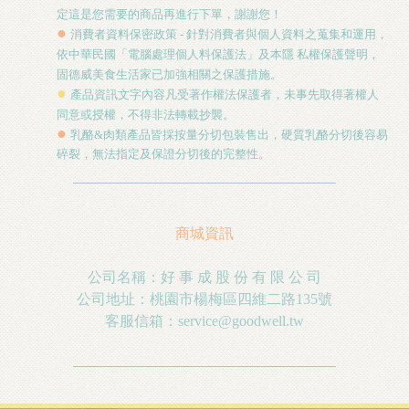
定這是您需要的商品再進行下單，謝謝您！
●
消費者資料保密政策
-
針對消費者與個人資料之蒐集和運用，
依中華民國「電腦處理個人料保護法」及本隱 私權保護聲明，
固德威美食生活家已加強相關之保護措施。
●
產品資訊文字內容凡受著作權法保護者，未事先取得著權人
同意或授權，不得非法轉載抄襲。
●
乳酪&肉類產品皆採按量分切包裝售出，硬質乳酪分切後容易
碎裂，無法指定及保證分切後的完整性。
商城資訊
公司名稱：好 事 成 股 份 有 限 公 司
公司地址：桃園市楊梅區四維二路
135
號
客服信箱：
service@goodwell.tw