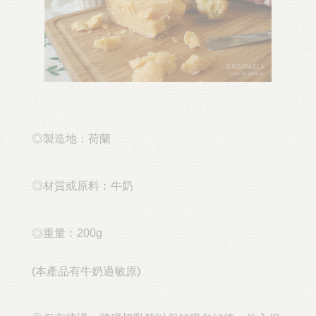
◎製造地：荷蘭
◎材質或原料︰牛奶
◎重量︰200g
(本產品有牛奶過敏原)