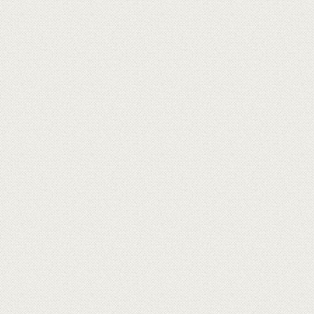
登入
∣
註冊
0
課程專區
達人專區
美味商品