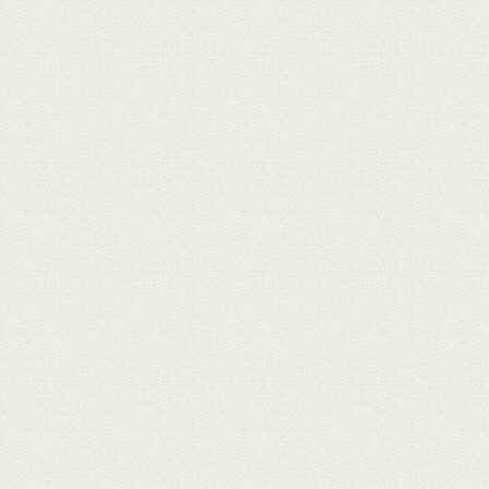
禮盒
禮盒
品嚐會品課程
乳酪系列深度之旅
乳酪系列之旅
即期專區
即期專區