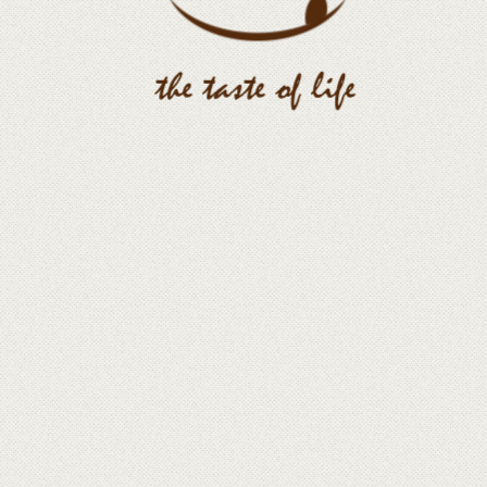
找尋適合您的新鮮乳酪