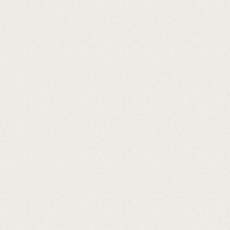
100g
瑪斯卡邦乳酪｜500g｜盒
羊乳或兩者
se
Mascarpone
義式提拉米蘇必備乳酪
330
鹽味很足，
，帶有奶香
口感微甜、清爽，柔軟而細緻，是提
拉米蘇必備的材料之一...
相關文章
胃的菲達乳酪
連法國總統也認同的難題‧乳酪