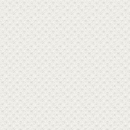
首頁
美味商品
乳酪
新鮮乳酪
白黴乳酪
藍紋乳酪
洗式乳酪
半硬質乳酪
硬質乳酪
羊乳酪
風味乳酪