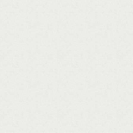
料理食材
（Feta Cheese）
專用餐器區
菲達乳酪（Feta Chee
臘，據說起源於西元8世紀，
私廚植感料理
對味日常
拼盤
拼盤
咖啡
Affe Kaffee
沖煮器具／濾材
飲品
飲品