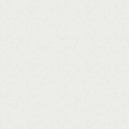
乳酪的品質認證-細說AOC /
如