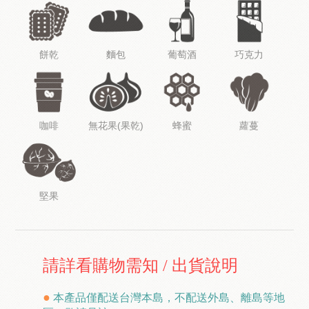
餅乾
麵包
葡萄酒
巧克力
咖啡
無花果(果乾)
蜂蜜
蘿蔓
堅果
請詳看購物需知
/
出貨說明
●
本產品僅配送台灣本島，不配送外島、離島等地