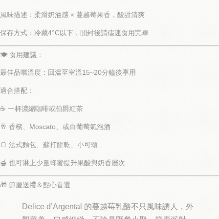
風味描述
：柔滑奶油感 × 蔓越莓果香，酸甜清爽
保存方式
：冷藏4°C以下，開封後請儘速食用完畢
🍽️ 食用建議：
最佳品嚐溫度：
回溫至室溫15~20分鐘
後享用
適合搭配：
☕ 一杯濃縮咖啡或伯爵紅茶
🥂 香檳、Moscato、或白葡萄氣泡酒
🍞 法式麵包、蘇打餅乾、小可頌
🍯 也可淋上少量蜂蜜提升果酸與奶香層次
🎁 節慶送禮＆點心首選
Delice d’Argental 的蔓越莓乳酪不只風味誘人，
外