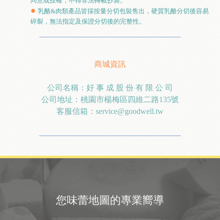
同意或授權，不得非法轉載抄襲。
●
乳酪&肉類產品皆採按量分切包裝售出，硬質乳酪分切後容易
碎裂，無法指定及保證分切後的完整性。
商城資訊
公司名稱：好 事 成 股 份 有 限 公 司
公司地址：桃園市楊梅區四維二路
135
號
客服信箱：
service@goodwell.tw
您味蕾地圖的專業嚮導