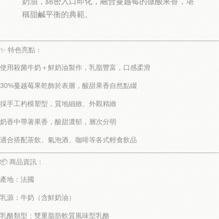
奶油，綿密入口即化，融合蔓越莓的微酸果香，堪
稱甜鹹平衡的典範。
✨ 特色亮點：
使用
殺菌牛奶＋鮮奶油製作
，乳脂豐富，口感柔滑
30%蔓越莓果乾
飾於表層，酸甜果香自然點綴
採
手工杓模塑型
，質地細緻、外觀精緻
奶香中帶著果香，
酸甜濃郁，層次分明
適合搭配茶飲、氣泡酒、咖啡等各式輕食飲品
📦 商品資訊：
產地
：法國
乳源
：牛奶（含鮮奶油）
乳酪類型
：雙重脂肪軟質風味型乳酪