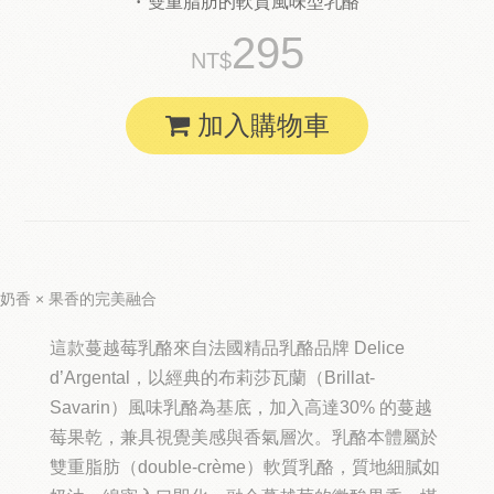
雙重脂肪的軟質風味型乳酪
295
加入購物車
奶香 × 果香的完美融合
這款蔓越莓乳酪來自法國精品乳酪品牌
Delice
d’Argental
，以經典的
布莉莎瓦蘭（Brillat-
Savarin）風味乳酪
為基底，加入高達
30% 的蔓越
莓果乾
，兼具視覺美感與香氣層次。乳酪本體屬於
雙重脂肪（double-crème）軟質乳酪
，質地細膩如