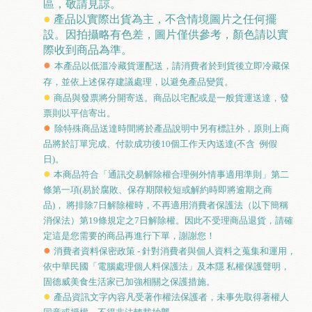
區，敬請見諒。
●
產品以實際出貨為主，不含情境圖片之任何擺
設。因拍攝略有色差，圖片僅供參考，顏色請以實
際收到商品為準。
●
本產品以低溫冷藏貨運配送，請消費者於到貨後立即冷藏保
存，並依上述保存建議處理，以避免產品變質。
●
商品與發票將分開寄送。商品以宅配或是一般貨運送達，發
票則以平信寄出。
●
除特殊商品送達時間將於產品說明中另有標註外，原則上商
品將於訂單完成、付款成功後
10
個工作天內送達
(
不含
例假
日
)
。
●
本商品符合「通訊交易解除權合理例外情事適用準則」第二
條第一項
(
易於腐敗、保存期限較短或解約時即將逾期之商
品
)
，
將排除
7
日解除權時，不再適用消費者保護法（以下簡稱
消保法）第
19
條規定之
7
日解除權。因此不受理商品退貨，請確
定這是您需要的商品再進行下單，謝謝您！
●
消費者資料保密政策
-
針對消費者與個人資料之蒐集和運用，
依中華民國「電腦處理個人料保護法」及本隱 私權保護聲明，
固德威美食生活家已加強相關之保護措施。
●
產品資訊文字內容凡受著作權法保護者，未事先取得著權人