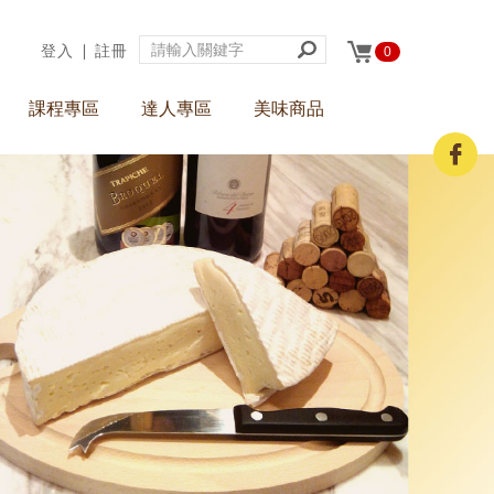
登入
∣
註冊
0
課程專區
達人專區
美味商品