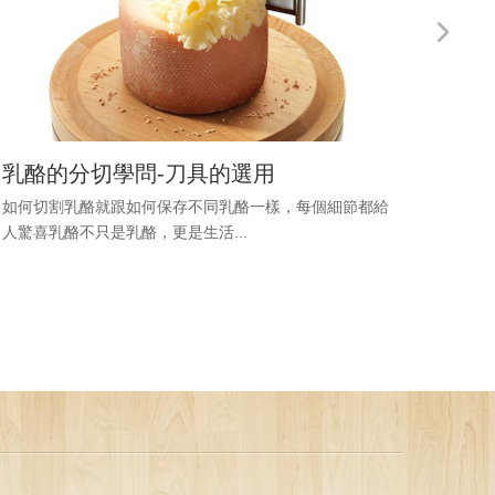
乳酪的分切學問-刀具的選用
連法
類？
如何切割乳酪就跟如何保存不同乳酪一樣，每個細節都給
人驚喜乳酪不只是乳酪，更是生活...
乳酪如
家，都