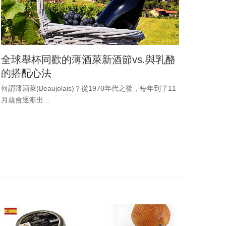
全球舉杯同歡的薄酒萊新酒節vs.與乳酪
乳酪
的搭配心法
Roq
傳說有
何謂薄酒萊(Beaujolais)？從1970年代之後，每年到了11
月就會逐漸出...