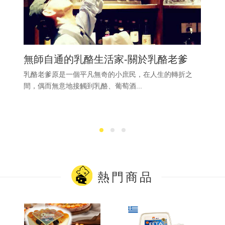
無師自通的乳酪生活家-關於乳酪老爹
乳酪老爹原是一個平凡無奇的小庶民，在人生的轉折之
間，偶而無意地接觸到乳酪、葡萄酒...
熱門商品