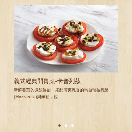
義式經典開胃菜-卡普列茲
新鮮蕃茄的微酸鮮甜，搭配清爽乳香的馬自瑞拉乳酪
(Mozzarella)與羅勒，佐...