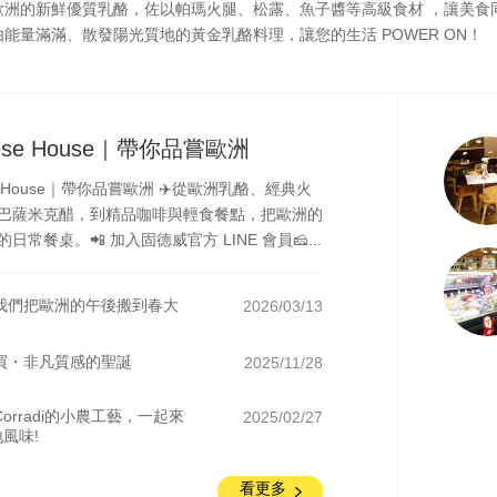
歐洲的新鮮優質乳酪，佐以帕瑪火腿、松露、魚子醬等高級食材 ，讓美食
能量滿滿、散發陽光質地的黃金乳酪料理，讓您的生活 POWER ON！
ese House｜帶你品嘗歐洲
se House｜帶你品嘗歐洲 ✈️從歐洲乳酪、經典火
巴薩米克醋，到精品咖啡與輕食餐點，把歐洲的
常餐桌。📲 加入固德威官方 LINE 會員🧀...
，我們把歐洲的午後搬到春大
2026/03/13
必買・非凡質感的聖誕
2025/11/28
orradi的小農工藝，一起來
2025/02/27
風味!
看更多