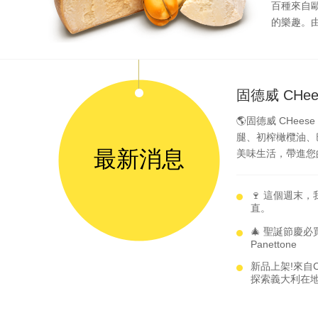
百種來自
的樂趣。由
固德威 CHe
🌎固德威 CHee
腿、初榨橄欖油、
最新消息
美味生活，帶進您的日
🍷 這個週末
直。
🎄 聖誕節慶
Panettone
新品上架!來自C
探索義大利在地