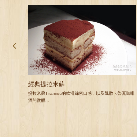
經典提拉米蘇
提拉米蘇Tiramisù的軟滑綿密口感，以及飄散卡魯瓦咖啡
酒的微醺...