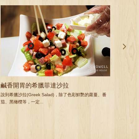
鹹香開胃的希臘菲達沙拉
酸甜
說到希臘沙拉(Greek Salad)，除了色彩鮮艷的蘿蔓、番
水果的
茄、黑橄欖等，一定...
優格沙