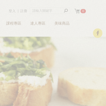
登入
∣
註冊
0
課程專區
達人專區
美味商品