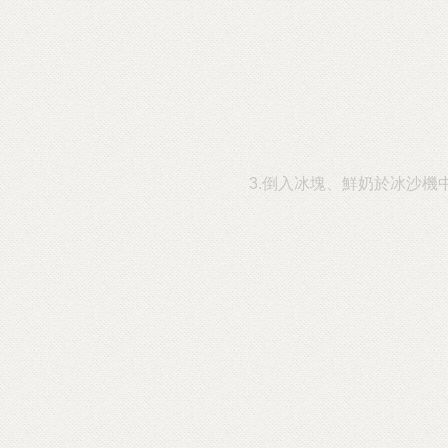
3.倒入冰塊、鮮奶於冰沙機