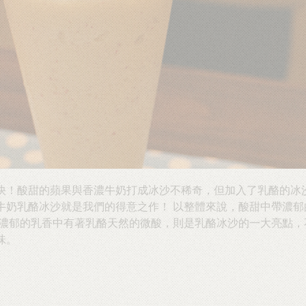
！酸甜的蘋果與香濃牛奶打成冰沙不稀奇，但加入了乳酪的冰沙就少
牛奶乳酪冰沙就是我們的得意之作！ 以整體來說，酸甜中帶濃郁
倍濃郁的乳香中有著乳酪天然的微酸，則是乳酪冰沙的一大亮點，
味。