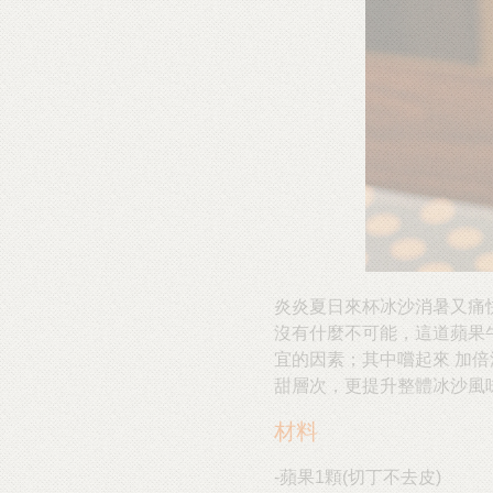
炎炎夏日來杯冰沙消暑又痛快
沒有什麼不可能，這道蘋果
宜的因素；其中嚐起來 加
甜層次，更提升整體冰沙風
材料
-蘋果1顆(切丁不去皮)