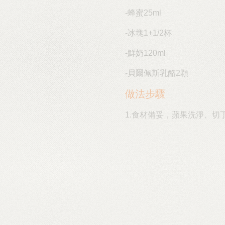
-蜂蜜25ml
-冰塊1+1/2杯
-鮮奶120ml
-貝爾佩斯乳酪2顆
做法步驟
1.食材備妥，蘋果洗淨、切