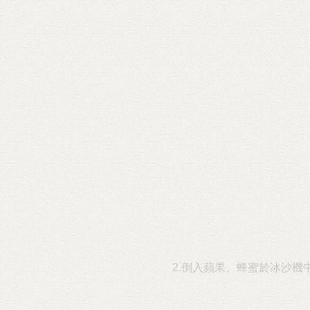
2.倒入蘋果、蜂蜜於冰沙機