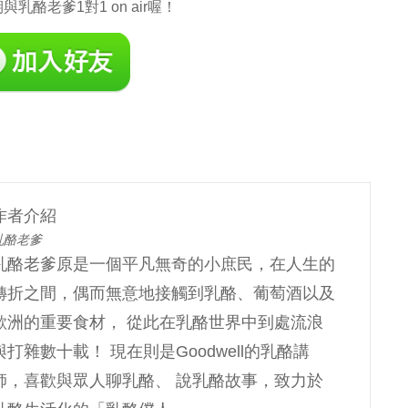
乳酪老爹1對1 on air喔！
作者介紹
乳酪老爹
乳酪老爹原是一個平凡無奇的小庶民，在人生的
轉折之間，偶而無意地接觸到乳酪、葡萄酒以及
歐洲的重要食材， 從此在乳酪世界中到處流浪
與打雜數十載！ 現在則是Goodwell的乳酪講
師，喜歡與眾人聊乳酪、 說乳酪故事，致力於