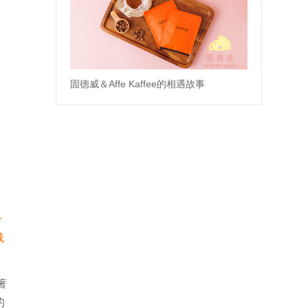
固德威＆Affe Kaffee的相遇故事
一
栽
著
的