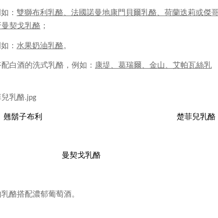
例如：
雙獅布利乳酪、法國諾曼地康門貝爾乳酪、荷蘭迭莉或傑
牙曼契戈乳酪
；
例如：
水果奶油乳酪
。
搭配白酒的洗式乳酪，
例如：
康堤、葛瑞爾、金山、艾帕瓦絲乳
翹鬍子布利
楚菲兒乳酪
曼契戈乳酪
的乳酪搭配濃郁葡萄酒。