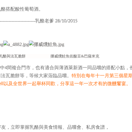
乳酪搭配酸性葡萄酒。
------------------------------乳酪老爹
28/10/2015
與法瓦脆餅 挪威燻鮭魚佐酸豆&巴薩米克
其中
間複合門市，也有適合與薄酒萊新酒一同品嚐的搭配小
點，
4
與法瓦脆餅等，等候大家蒞臨品嚐。
特別在每年
十一月第三個星
ll
以及全世界一起舉杯同歡，分享這一年一次才有的微醺饗宴。
ne@好友，立即掌握乳酪與美食情報、品嚐會、私房食譜，