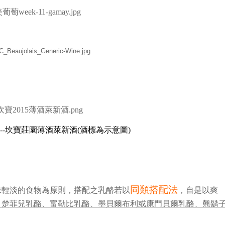
選酒--坎寶莊園薄酒萊新酒(酒標為示意圖)
同類搭配法
味輕淡的食物為原則，搭配之乳酪若以
，自是以爽
、楚菲兒乳酪、富勒比乳酪、墨貝爾布利或康門貝爾乳酪、翹鬍