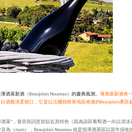
飲薄酒萊新酒
（
）
的慶典風潮。
薄酒萊新酒有
Beaujolais Nouveau
有白酒般清柔順口，它是以法國勃根第地區南邊的
產區
Beaujolais
薄酒萊
，發音與詞意皆貼近其特色（因為該區葡萄酒一向以清淡
"
發音為（
），
就是指薄酒萊區以當年採收
nuvo
Beaujolais Nouveau