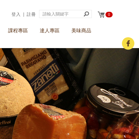
登入
∣
註冊
0
課程專區
達人專區
美味商品