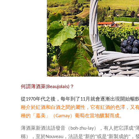
何謂薄酒萊(Beaujolais)？
從
年代之後，每年到了
月就會逐漸出現開始暢
1970
11
種介於紅酒和白酒之間的屬性，它有紅酒的色澤，又
種的
「嘉美」（
）葡萄在當地釀製而成。
Gamay
薄酒萊新酒法語發音（
），有人把它譯成
boh-zhu-lay
"
稱），至於
，法語是
新的
或是
新製成的
，
Nouveau
"
"
"
"