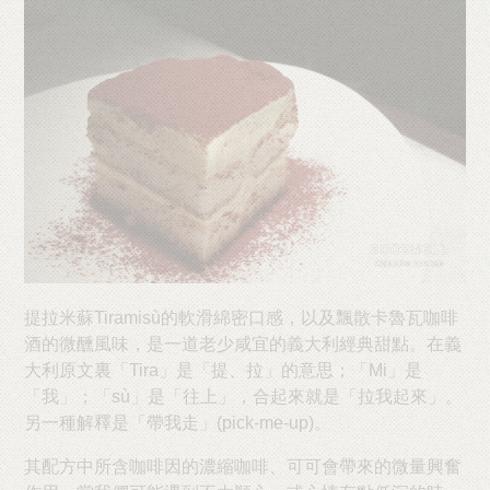
提拉米蘇Tiramisù的軟滑綿密口感，以及飄散卡魯瓦咖啡
酒的微醺風味，是一道老少咸宜的義大利經典甜點。在義
大利原文裏「Tira」是「提、拉」的意思；「Mi」是
「我」；「sù」是「往上」，合起來就是「拉我起來」。
另一種解釋是「帶我走」(pick-me-up)。
其配方中所含咖啡因的濃縮咖啡、可可會帶來的微量興奮