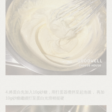
4.將蛋白先加入10g砂糖，用打蛋器攪拌至起泡後， 再加
10g砂糖繼續打至蛋白光滑稍挺硬