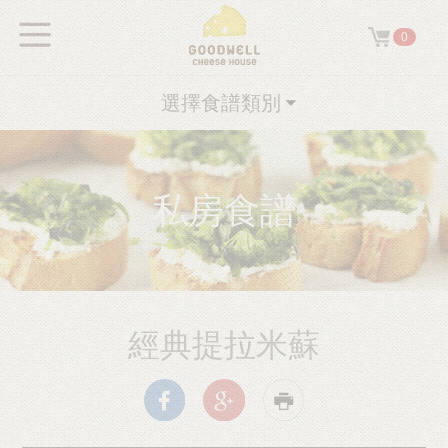
0
選擇食譜類別
私房食譜
經典提拉米蘇