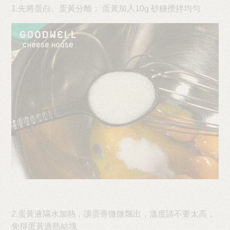
1.先將蛋白、蛋黃分離； 蛋黃加入10g 砂糖攪拌均勻
2.蛋黃液隔水加熱，讓蛋香微微飄出，溫度請不要太高，
免得蛋黃過熟結塊