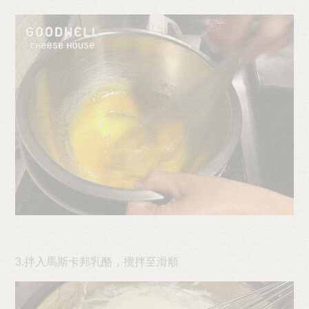
3.拌入馬斯卡邦乳酪，攪拌至滑順