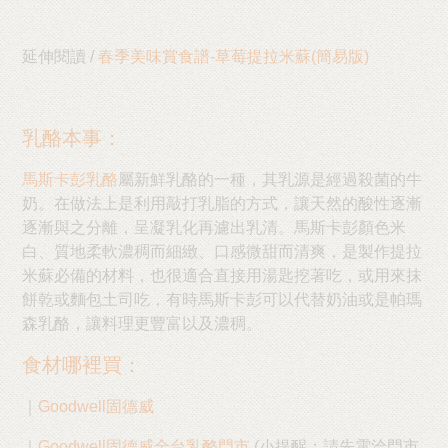
延伸閱讀 /
春季美味賞食譜-草莓提拉米蘇(簡易版)
乳酪本事：
馬斯卡彭乳酪
屬新鮮乳酪的一種，其乳源是經過殺菌的牛
奶。在做法上是利用敲打乳脂的方式，讓天然的酸性逐漸
逐漸與之分離，呈凝乳化再濾出乳清。馬斯卡彭顏色米
白、質地柔軟濃稠而細緻、口感微甜而清爽，是製作提拉
米蘇必備的材料，也很適合直接用湯匙挖著吃，或用來抹
餅乾或麵包土司吃，有時馬斯卡彭可以代替奶油或是帕瑪
森乳酪，讓料理更豐富以及濃稠。
食材哪裡買：
｜
Goodwell固德威
｜
Goodwell固德威全台乳酪門市
(小提醒：請先電洽門市