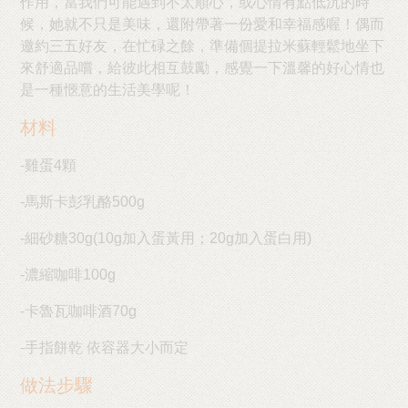
作用，當我們可能遇到不太順心，或心情有點低沉的時
候，她就不只是美味，還附帶著一份愛和幸福感喔！偶而
邀約三五好友，在忙碌之餘，準備個提拉米蘇輕鬆地坐下
來舒適品嚐，給彼此相互鼓勵，感覺一下溫馨的好心情也
是一種愜意的生活美學呢！
材料
-雞蛋4顆
-馬斯卡彭乳酪500g
-細砂糖30g(10g加入蛋黃用；20g加入蛋白用)
-濃縮咖啡100g
-卡魯瓦咖啡酒70g
-手指餅乾 依容器大小而定
做法步驟