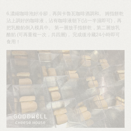
6.濃縮咖啡泡好冷卻，再與卡魯瓦咖啡酒調和。 姆指餅乾
沾上調好的咖啡液，沾有咖啡液朝下(沾一半濕即可)，再
把乳酪餡倒入模具中。 第一層放手指餅乾，第二層放乳
酪餡 (可再重複一次，共四層)， 完成後冷藏24小時即可
食用！