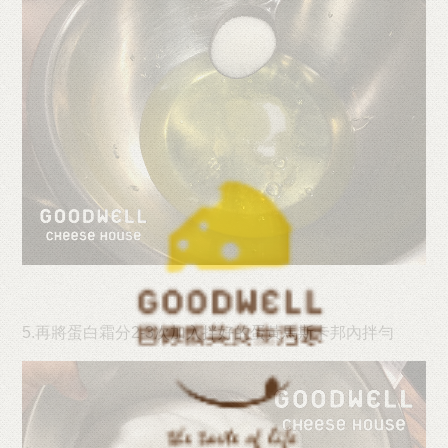
5.再將蛋白霜分2-3次加入拌好的蛋黃馬斯卡邦內拌勻