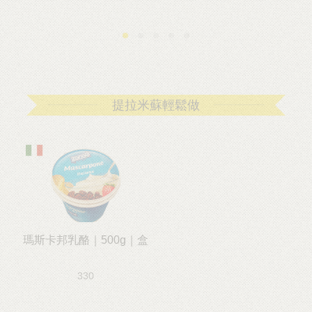
提拉米蘇輕鬆做
瑪斯卡邦乳酪｜500g｜盒
330