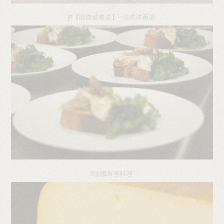
|#【固德威餐桌】─法式洋蔥湯
#法國布里料理