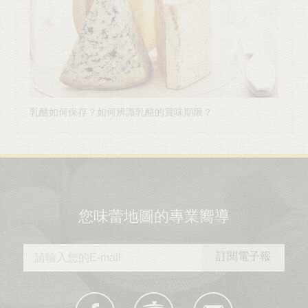
乳酪如何保存？如何辨識乳酪的賞味期限？
您味蕾地圖的專業嚮導