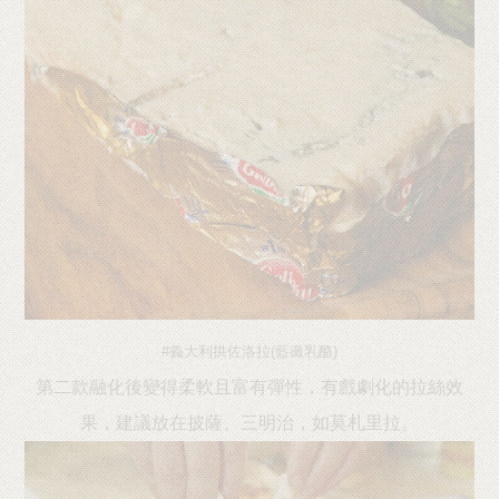
#義大利拱佐洛拉(藍黴乳酪)
第二款融化後變得柔軟且富有彈性，有戲劇化的拉絲效
果，建議放在披薩、三明治，如莫札里拉。