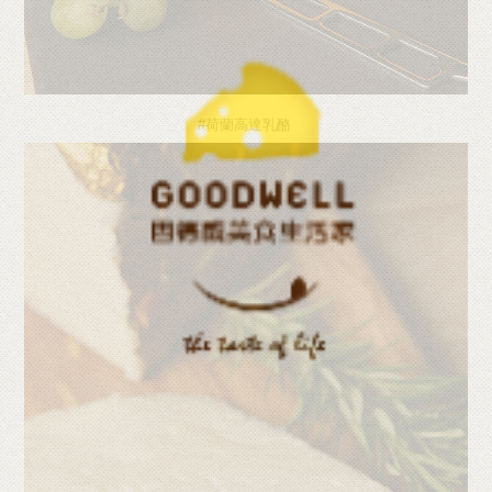
#荷蘭高達乳酪