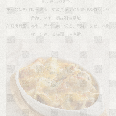
化，這三種類型。
第一類型融化時呈光滑、柔軟質感，適用於作為醬汁，與
飯麵、蔬菜、湯品料理搭配，
如藍黴乳酪、布利、康門貝爾、切達、康堤、艾登、馮緹
娜、高達、葛瑞爾、瑞克雷。