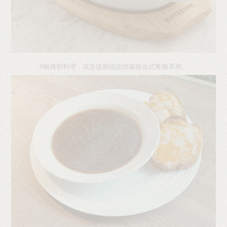
#焗烤類料理，或直接親臨固德威複合式餐廳享用。