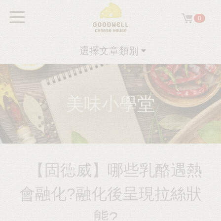
0
選擇文章類別
美味小學堂
【固德威】哪些乳酪遇熱
會融化?融化後呈現拉絲狀
態?