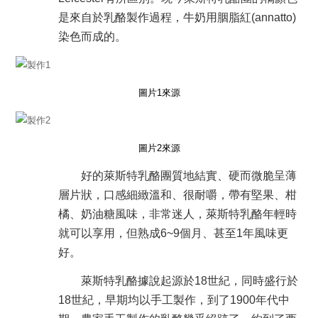
是來自於乳酪製作過程，牛奶用胭脂紅(annatto)
染色而成的。
圖片1來源
圖片2來源
好的萊斯特乳酪團
質地結實、硬而微脆呈薄
層片狀，口感細緻溫和、很耐嚼，帶有堅果、柑
橘、奶油糖風味，非常迷人
，萊斯特乳酪年輕時
就可以享用，但熟成6~9個月、甚至1年風味更
好。
萊斯特乳酪據說起源於18世紀，同時盛行於
18世紀，早期均以手工製作，到了1900年代中