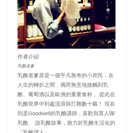
作者介紹
乳酪老爹
乳酪老爹原是一個平凡無奇的小庶民，在
人生的轉折之間，偶而無意地接觸到乳
酪、葡萄酒以及歐洲的重要食材， 從此在
乳酪世界中到處流浪與打雜數十載！ 現在
則是Goodwell的乳酪講師，喜歡與眾人聊
乳酪、 說乳酪故事，致力於乳酪生活化的
「乳酪僕人」。