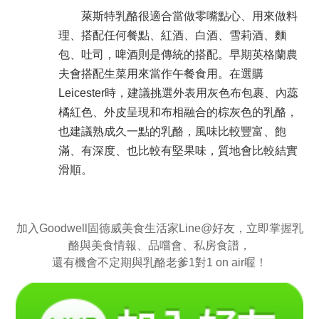
萊斯特乳酪很適合當做零嘴點心、用來做料
理、搭配任何餐點、紅酒、白酒、雪莉酒、麵
包、吐司，啤酒則是傳統的搭配。早期英格蘭農
夫會搭配生菜用來當作午餐食用。
在選購
Leicester時，建議挑選外表用灰色布包裹、內蕊
橘紅色、外皮呈現和布相融合的棕灰色的乳酪，
也建議熟成久一點的乳酪，風味比較豐富、飽
滿、有深度、也比較有堅果味，質地會比較結實
滑順。
加入Goodwell固德威美食生活家Line@好友，立即掌握乳
酪與美食情報、品嚐會、私房食譜，
還有機會不定期與乳酪老爹1對1 on air喔！