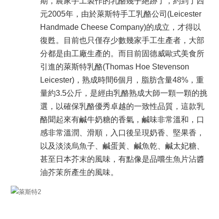
期，農家手工製作的乳酪幾乎絕跡了，約到了西
元2005年，由於萊斯特手工乳酪公司(Leicester
Handmade Cheese Company)的成立，才得以
復甦。目前也只僅存少數幾家手工生產者，大部
分都是由工廠生產的。而目前固德威歐式美食所
引進的萊斯特乳酪(Thomas Hoe Stevenson
Leicester)，熟成時間6個月，
脂肪含量
48%
，重
量約3.5公斤，
是經由乳酪熟成大師一顆一顆的挑
選，以確保乳酪優秀卓越的一致性品質，這款乳
酪聞起來有鹹牛奶糖的香氣，鹹味非常溫和，口
感非常溫潤、滑順，入口後呈現奶香、堅果香，
以及淡淡烏魚子、鹹蛋黃、鹹魚乾、鹹太妃糖、
甚至日本芥末的風味，有點像是品嚐生魚片沾醬
油芥茉所產生的風味。