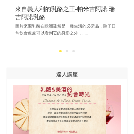
來自義大利的乳酪之王-帕米吉阿諾.瑞
吉阿諾乳酪
圖片來源乳酪在歐洲雖然是一種生活的必需品，除了日
常飲食處處可以看到它的身影之外，.....
達人講座