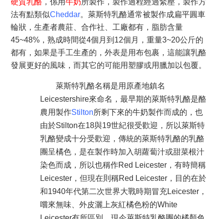
硬質乳酪
，係用
牛奶
所製作，製作過程經過緊壓，製作方
法有點類似
Cheddar
。萊斯特乳酪通常被製作成扁平圓車
輪狀，生產者農莊、
合作社、工廠都有，脂肪含量
45~48%
，熟成時間從4個月到12個月，重量3~20公斤的
都有，
如果是
手工生產的，外表是用布包裹，這能讓乳酪
發展更好的風味，而其它的可能用塑膠或用臘加以包覆。
萊斯特乳酪名稱是用原產地鎮名
Leicestershire來命名，最早期的萊斯特乳酪是酪
農用製作
Stilton
所剩下來的牛奶製作而成的，也
由於Stilton在18與19世紀很受歡迎，所以萊斯特
乳酪變成十分受歡迎，傳統的萊斯特乳酪的乳酪
團呈橘色，是在製作時加入胡蘿蔔汁或甜菜根汁
染色而成，所以也稱作Red Leicester，有時簡稱
Leicester，但現在則稱Red Leicester，目的在於
和1940年代第二次世界大戰時期冒充Leicester，
嚐來無味、外皮灑上灰紅橘色粉的White
Leicester有所區別。現今萊斯特乳酪團的橘顏色