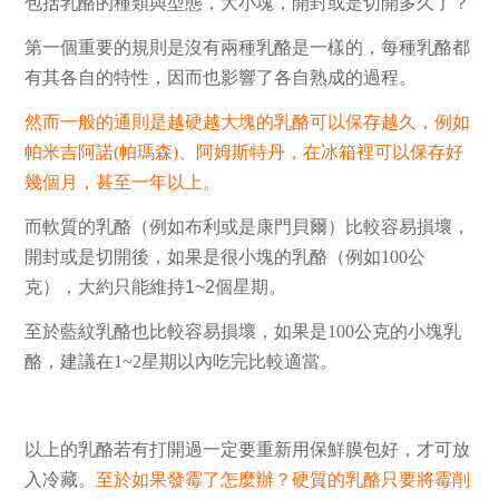
包括乳酪的種類與型態，大小塊，開封或是切開多久了？
第一個重要的規則是沒有兩種乳酪是一樣的
，每種乳酪都
有其各自的特性，因而也影響了各自熟成的過程。
然而一般的通則是越硬越大塊的乳酪可以保存越久
，例如
帕米吉阿諾(帕瑪森)、阿姆斯特丹，在冰箱裡可以保存好
幾個月，甚至一年以上
。
而軟質的乳酪
（例如布利或是康門貝爾）
比較容易損壞，
開封或是切開後，如果是很小塊的乳酪
（例如100公
克）
，大約只能維持
1~2
個星期
。
至於藍紋乳酪也比較容易損壞，如果是100公克的小塊乳
酪，建議在1~2星期以內吃完比較適當。
以上的乳酪若有打開過一定要重新用保鮮膜包好，才可放
入冷藏。
至於如果發霉了怎麼辦？硬質的乳酪只要將霉削