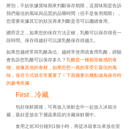
辨別，不妨依據賞味期來判斷保存期限
，
這賞味期是告訴
我們最佳的風味與品質的品嚐時間
（但不是食用期限），
您需要依據其它的狀況再來判斷是否可以繼續食用。
總而言之，如果您的保存方法正確
，乳酪可以保存很長一
段時間。保存得越好可以讓乳酪保存得越久。
如果您越經常與乳酪為伍、越經常使用或食用乳酪，經驗
會告訴您乳酪可以保存多久？
乳酪是一種相當敏感的食
物，就像其他的食材，如果您想一再的享受它最佳的風
味，保存方式就非常重要了！
下面摘要出幾點做為保存時
的參考依據：
First
冷藏
...
包好保鮮膜後，可再放入保鮮盒中一起放入冰箱冷
藏，最好是放在下層蔬果區的冷藏保鮮層中。
食用之前30分鐘到1個小時，再從冰箱拿出來放在室