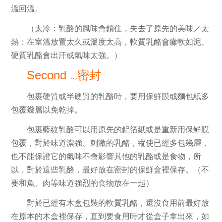
溫回溫。
（太冷：乳酪的風味會鎖住，失去了原先的美味／太
熱：在室溫放置太久或溫度太高，軟質乳酪會癱軟如泥、
硬質乳酪會出汗或氣味太強。）
Second
密封
...
包裹硬質或半硬質的乳酪時，要用保鮮膜或麵包紙多
包覆幾層以免乾掉。
包裹藍紋乳酪可以用原先的鋁箔紙或是重新用保鮮膜
包覆，對於味道濃強、刺激的乳酪，縱使已經多包幾層，
也不能保證它的氣味不會影響其他的乳酪或是食物，所
以，對於這些乳酪，最好放在密封的保鮮盒裡保存。（不
要和魚、肉等味道強烈的食物放在一起）
對於已經有木盒包裝的軟質乳酪，還沒食用前最好放
在原本的木盒裡保存，直到要食用時才從盒子拿出來，如